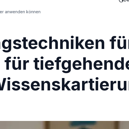
nder anwenden können
gstechniken für
 für tiefgehen
Wissenskartier