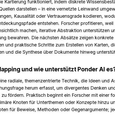
e Kartierung funktioniert, indem diskrete Wissensbestä
Quellen darstellen – in eine vernetzte Leinwand umgew
ngen, Kausalität oder Vertrauensgrade kodieren, wodur
deckungspfade entstehen. Forscher profitieren, weil 
ichtlich machen, iterative Abstraktion unterstützen un
ung bewahren. Die nächsten Absätze zeigen konkrete 
n und praktische Schritte zum Erstellen von Karten, die
ren und die Synthese über Dokumente hinweg unterstü
Mapping und wie unterstützt Ponder AI es
ine radiale, themenzentrierte Technik, die Ideen und A
chungsfrage herum erfasst, um divergentes Denken und 
zu fördern. Praktisch beginnt ein Forscher mit einer fo
rimäre Knoten für Unterthemen oder Konzepte hinzu un
oten für Beweise, Methoden oder Gegenargumente; jed