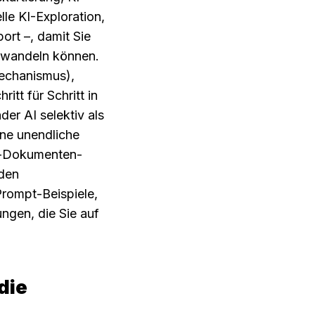
e KI-Exploration, 
rt –, damit Sie 
wandeln können. 
echanismus), 
tt für Schritt in 
r AI selektiv als 
ine unendliche 
ti-Dokumenten-
den 
rompt-Beispiele, 
ngen, die Sie auf 
ie 