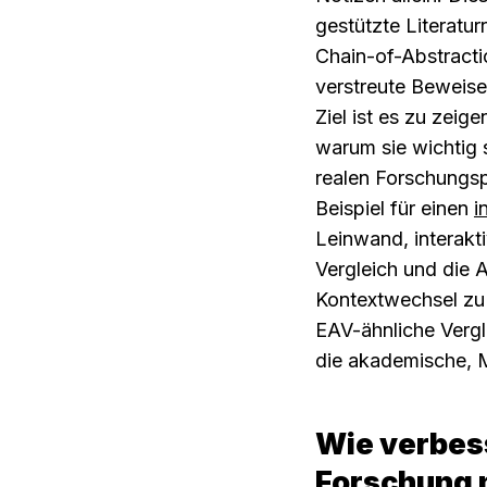
gestützte Literatur
Chain-of-Abstracti
verstreute Beweis
Ziel ist es zu zeig
warum sie wichtig si
realen Forschungsp
Beispiel für einen 
i
Leinwand, interak
Vergleich und die 
Kontextwechsel zu 
EAV-ähnliche Vergle
die akademische, 
Wie verbess
Forschung 