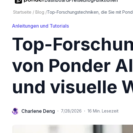
Dashboard
Preise
Blog
Funktionen
Startseite
/
Blog
/
Top-Forschungstechniken, die Sie mit Po
Anleitungen und Tutorials
Top-Forschun
von Ponder AI
und visuelle 
Charlene Deng
·
·
7/28/2026
16 Min. Lesezeit