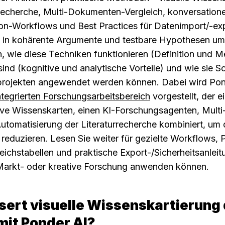
recherche, Multi-Dokumenten-Vergleich, konversationell
on-Workflows und Best Practices für Datenimport/-expo
e in kohärente Argumente und testbare Hypothesen um
en, wie diese Techniken funktionieren (Definition und M
nd (kognitive und analytische Vorteile) und wie sie Schri
rojekten angewendet werden können. Dabei wird Ponde
ntegrierten Forschungsarbeitsbereich
 vorgestellt, der e
tive Wissenskarten, einen KI-Forschungsagenten, Mul
Automatisierung der Literaturrecherche kombiniert, um 
reduzieren. Lesen Sie weiter für gezielte Workflows, P
ichstabellen und praktische Export-/Sicherheitsanleitu
Markt- oder kreative Forschung anwenden können.
ert visuelle Wissenskartierung d
mit Ponder AI?