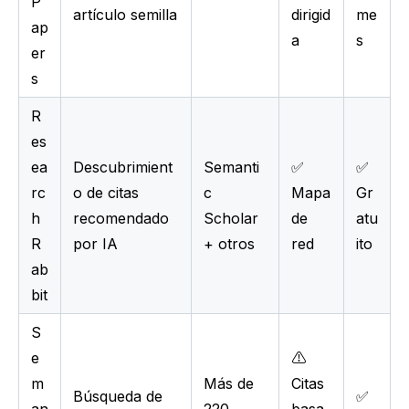
P
artículo semilla
dirigid
me
ap
a
s
er
s
R
es
ea
Descubrimient
Semanti
✅
✅
rc
o de citas
c
Mapa
Gr
h
recomendado
Scholar
de
atu
R
por IA
+ otros
red
ito
ab
bit
S
e
⚠️
m
Más de
Citas
Búsqueda de
✅
an
220
basa