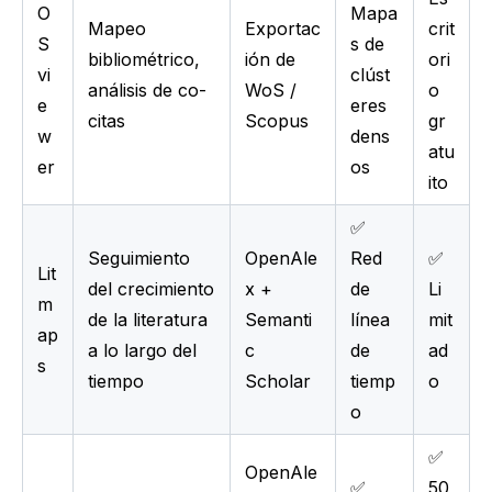
O
Mapa
Mapeo
Exportac
crit
S
s de
bibliométrico,
ión de
ori
vi
clúst
análisis de co-
WoS /
o
e
eres
citas
Scopus
gr
w
dens
atu
er
os
ito
✅
Seguimiento
OpenAle
Red
✅
Lit
del crecimiento
x +
de
Li
m
de la literatura
Semanti
línea
mit
ap
a lo largo del
c
de
ad
s
tiempo
Scholar
tiemp
o
o
✅
OpenAle
✅
50