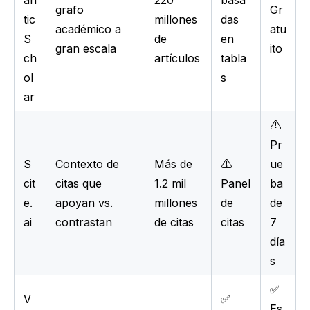
grafo
Gr
tic
millones
das
académico a
atu
S
de
en
gran escala
ito
ch
artículos
tabla
ol
s
ar
⚠️
Pr
S
Contexto de
Más de
⚠️
ue
cit
citas que
1.2 mil
Panel
ba
e.
apoyan vs.
millones
de
de
ai
contrastan
de citas
citas
7
día
s
✅
V
✅
Es