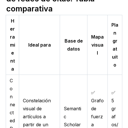
comparativa
H
Pla
er
n
ra
Mapa
Base de
gr
mi
Ideal para
visua
datos
at
e
l
uit
nt
o
a
C
o
✅
✅
n
Constelación
Grafo
5
ne
visual de
Semanti
de
gr
ct
artículos a
c
fuerz
af
ed
partir de un
Scholar
a
os/