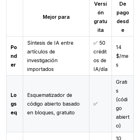
Versi
De
ón
pago
Mejor para
gratu
desd
ita
e
Síntesis de IA entre
✅ 50
Po
14
artículos de
crédit
nd
$/me
investigación
os de
er
s
importados
IA/día
Grati
s
Lo
Esquematizador de
(códi
gs
código abierto basado
✅
go
eq
en bloques, gratuito
abiert
o)
10