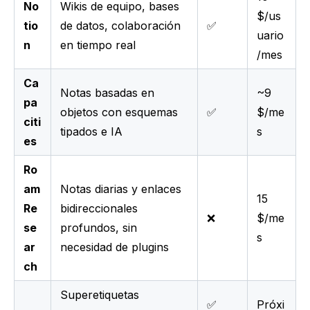
No
Wikis de equipo, bases
$/us
tio
de datos, colaboración
✅
uario
n
en tiempo real
/mes
Ca
Notas basadas en
~9
pa
objetos con esquemas
✅
$/me
citi
tipados e IA
s
es
Ro
am
Notas diarias y enlaces
15
Re
bidireccionales
❌
$/me
se
profundos, sin
s
ar
necesidad de plugins
ch
Superetiquetas
✅
Próxi