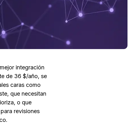
mejor integración 
e de 36 $/año, se 
ales caras como 
te, que necesitan 
oriza, o que 
ara revisiones 
ico.