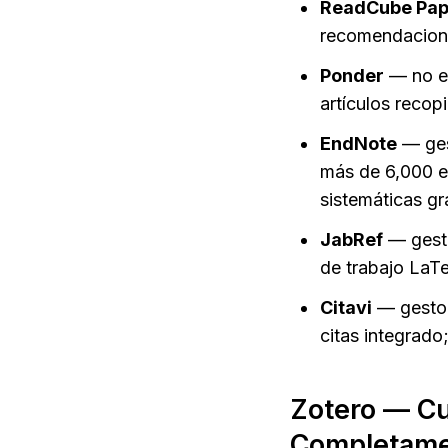
ReadCube Pap
recomendaciones
Ponder
 — no e
artículos recop
EndNote
 — ges
más de 6,000 es
sistemáticas g
JabRef
 — gest
de trabajo LaTe
Citavi
 — gesto
citas integrado
Zotero — Cu
Completamen