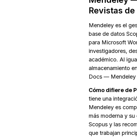
Revistas de 
Mendeley es el gest
base de datos Scop
para Microsoft Wor
investigadores, desc
académico. Al igual
almacenamiento en 
Docs — Mendeley C
Cómo difiere de P
tiene una integrac
Mendeley es compar
más moderna y su e
Scopus y las recom
que trabajan princi