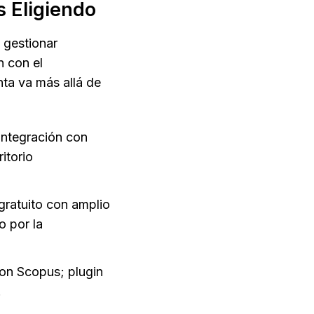
s Eligiendo
 gestionar 
 con el 
ta va más allá de 
integración con 
torio 
gratuito con amplio 
 por la 
con Scopus; plugin 
.