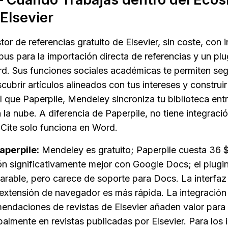
Elsevier
or de referencias gratuito de Elsevier, sin coste, con i
us para la importación directa de referencias y un plu
d. Sus funciones sociales académicas te permiten segu
ubrir artículos alineados con tus intereses y construir u
 que Paperpile, Mendeley sincroniza tu biblioteca entr
la nube. A diferencia de Paperpile, no tiene integraci
ite solo funciona en Word.
aperpile:
 Mendeley es gratuito; Paperpile cuesta 36 $
ión significativamente mejor con Google Docs; el plugi
able, pero carece de soporte para Docs. La interfaz 
xtensión de navegador es más rápida. La integración
endaciones de revistas de Elsevier añaden valor para l
palmente en revistas publicadas por Elsevier. Para los 