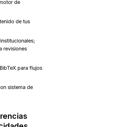
motor de 
tenido de tus 
nstitucionales; 
 revisiones 
BibTeX para flujos 
on sistema de 
encias 
idades 