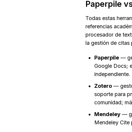
Paperpile vs
Todas estas herrami
referencias académi
procesador de texto
la gestión de citas 
Paperpile
 — ge
Google Docs; ex
independiente.
Zotero
 — gesto
soporte para pr
comunidad; más
Mendeley
 — g
Mendeley Cite 