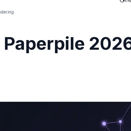
nder.ing
a Paperpile 202