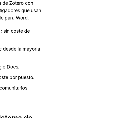
 de Zotero con 
stigadores que usan 
le para Word.
 sin coste de 
c desde la mayoría 
gle Docs.
oste por puesto.
comunitarios.
stema de 