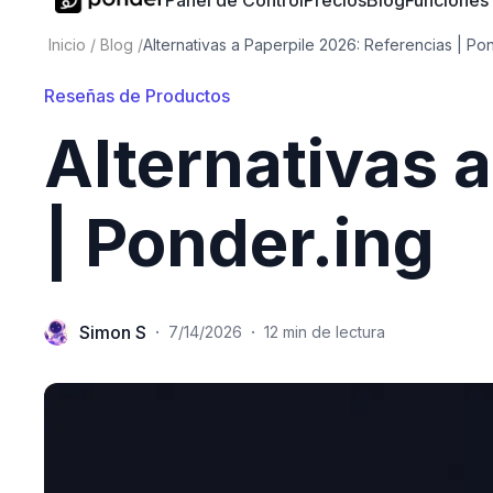
Panel de Control
Precios
Blog
Funciones
Inicio
/
Blog
/
Alternativas a Paperpile 2026: Referencias | Po
Reseñas de Productos
Alternativas 
| Ponder.ing
Simon S
·
·
7/14/2026
12 min de lectura