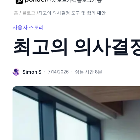
대시보드
가격
블로그
기능
홈
/
블로그
/
최고의 의사결정 도구 및 합의 대안
사용자 스토리
최고의 의사결정
Simon S
·
·
7/14/2026
읽는 시간 8분