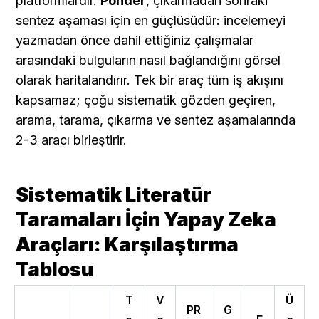
platformlardır. 
Ponder
, çıkarmadan sonraki 
sentez aşaması için en güçlüsüdür: incelemeyi 
yazmadan önce dahil ettiğiniz çalışmalar 
arasındaki bulguların nasıl bağlandığını görsel 
olarak haritalandırır. Tek bir araç tüm iş akışını 
kapsamaz; çoğu sistematik gözden geçiren, 
arama, tarama, çıkarma ve sentez aşamalarında 
2-3 aracı birleştirir.
Sistematik Literatür 
Taramaları İçin Yapay Zeka 
Araçları: Karşılaştırma 
Tablosu
T
V
Ü
PR
G