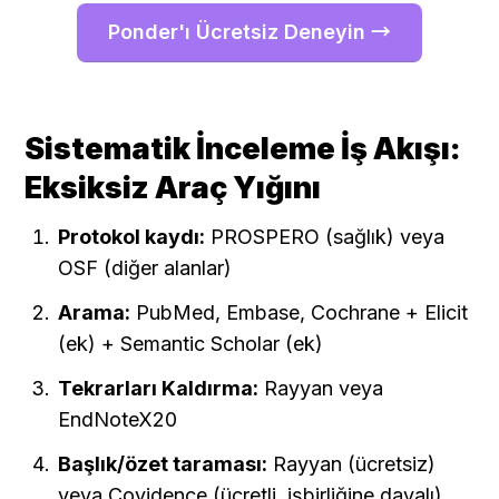
Ponder'ı Ücretsiz Deneyin →
Sistematik İnceleme İş Akışı: 
Eksiksiz Araç Yığını
Protokol kaydı:
 PROSPERO (sağlık) veya 
OSF (diğer alanlar)
Arama:
 PubMed, Embase, Cochrane + Elicit 
(ek) + Semantic Scholar (ek)
Tekrarları Kaldırma:
 Rayyan veya 
EndNoteX20
Başlık/özet taraması:
 Rayyan (ücretsiz) 
veya Covidence (ücretli, işbirliğine dayalı)