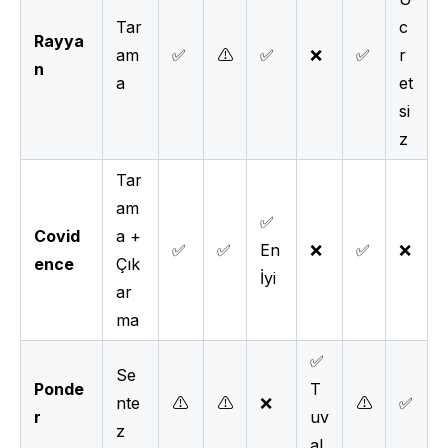
Tar
c
Rayya
am
✅
⚠️
✅
❌
✅
r
n
a
et
si
z
Tar
am
✅
Covid
a +
✅
✅
En
❌
✅
❌
ence
Çık
İyi
ar
ma
✅
Se
Ponde
T
nte
⚠️
⚠️
❌
⚠️
✅
r
uv
z
al