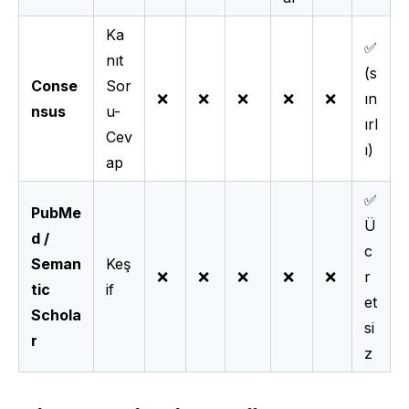
Ka
✅
nıt
(s
Conse
Sor
❌
❌
❌
❌
❌
ın
nsus
u-
ırl
Cev
ı)
ap
✅
PubMe
Ü
d /
c
Seman
Keş
❌
❌
❌
❌
❌
r
tic
if
et
Schola
si
r
z