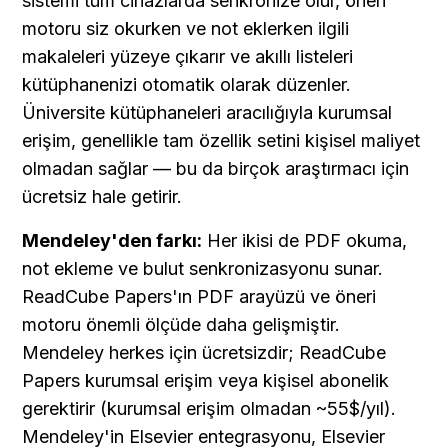
sistemi tüm cihazlarda senkronize olur, öneri 
motoru siz okurken ve not eklerken ilgili 
makaleleri yüzeye çıkarır ve akıllı listeleri 
kütüphanenizi otomatik olarak düzenler. 
Üniversite kütüphaneleri aracılığıyla kurumsal 
erişim, genellikle tam özellik setini kişisel maliyet 
olmadan sağlar — bu da birçok araştırmacı için 
ücretsiz hale getirir.
Mendeley'den farkı:
 Her ikisi de PDF okuma, 
not ekleme ve bulut senkronizasyonu sunar. 
ReadCube Papers'ın PDF arayüzü ve öneri 
motoru önemli ölçüde daha gelişmiştir. 
Mendeley herkes için ücretsizdir; ReadCube 
Papers kurumsal erişim veya kişisel abonelik 
gerektirir (kurumsal erişim olmadan ~55$/yıl). 
Mendeley'in Elsevier entegrasyonu, Elsevier 