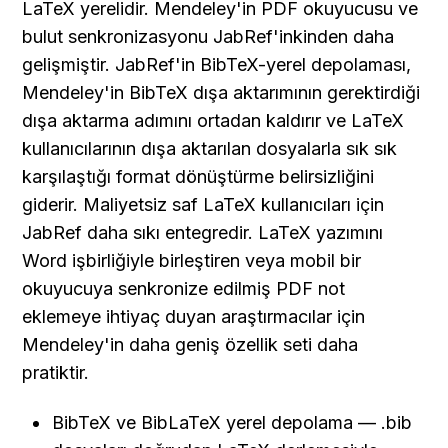
LaTeX yerelidir. Mendeley'in PDF okuyucusu ve 
bulut senkronizasyonu JabRef'inkinden daha 
gelişmiştir. JabRef'in BibTeX-yerel depolaması, 
Mendeley'in BibTeX dışa aktarımının gerektirdiği 
dışa aktarma adımını ortadan kaldırır ve LaTeX 
kullanıcılarının dışa aktarılan dosyalarla sık sık 
karşılaştığı format dönüştürme belirsizliğini 
giderir. Maliyetsiz saf LaTeX kullanıcıları için 
JabRef daha sıkı entegredir. LaTeX yazımını 
Word işbirliğiyle birleştiren veya mobil bir 
okuyucuya senkronize edilmiş PDF not 
eklemeye ihtiyaç duyan araştırmacılar için 
Mendeley'in daha geniş özellik seti daha 
pratiktir.
BibTeX ve BibLaTeX yerel depolama — .bib 