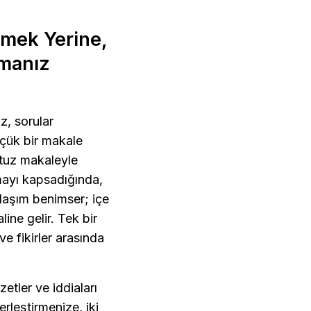
mek Yerine, 
anız 
z, sorular 
üçük bir makale 
otuz makaleyle 
mayı kapsadığında, 
klaşım benimser; içe 
ine gelir. Tek bir 
e fikirler arasında 
tler ve iddiaları 
leştirmenize, iki 