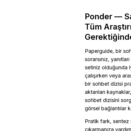
Ponder — Sa
Tüm Araştı
Gerektiğind
Paperguide, bir sohb
sorarsınız, yanıtları
setiniz olduğunda iy
çalışırken veya ara
bir sohbet dizisi pr
aktarılan kaynaklar,
sohbet dizisini sorg
görsel bağlantılar k
Pratik fark, sentez
çıkarmanıza yardımc