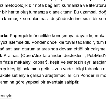
ız metodolojik bir nota bağlantı kurmanıza ve literatürün
r bir harita oluşturmanıza olanak tanır. Bu uzamsal, do
rın karmaşık sorunları nasıl düşündüklerine, sıralı bir s
rkı:
 Paperguide öncelikle konuşmaya dayalıdır; makalel
yüz işlemseldir. Ponder öncelikle tuval tabanlıdır; tüm 
bağlantıların oturumlar arasında devam ettiği bir çalışma
 Araması (OpenAlex tarafından desteklenir, PubMed'd
 fazla makaleyi kapsar), keşif ve sentezin ayrı araçlar 
rçekleştiği anlamına gelir. Uzun vadeli bilgi tabanları o
kale setleriyle çalışan araştırmacılar için Ponder'ın mo
arımına göre yapısal bir avantaja sahiptir.
deneyin