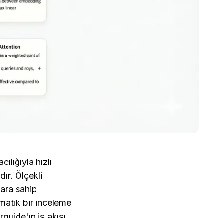
ığıyla hızlı 
ır. Ölçekli 
ara sahip 
ematik bir inceleme 
guide'ın iş akışı 