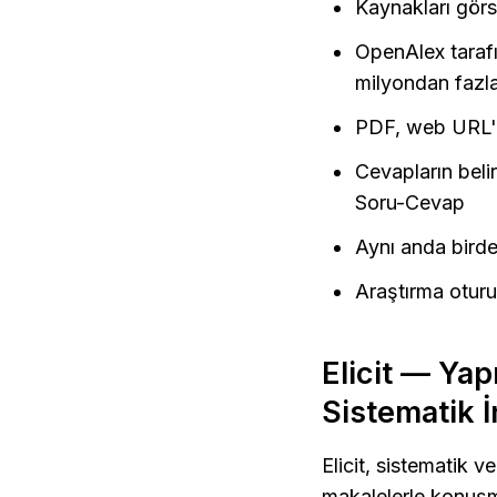
Kaynakları görs
OpenAlex taraf
milyondan fazl
PDF, web URL'le
Cevapların belir
Soru-Cevap
Aynı anda birde
Araştırma oturum
Elicit — Yap
Sistematik 
Elicit, sistematik v
makalelerle konuşma