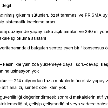
 değil
dırılmış çıkarım sütunları, özet taraması ve PRISMA uy
hip sistematik inceleme aracı
saj düzeyinde yapay zeka açıklamaları ve 280 milyond
akale içi okuma asistanı
veritabanındaki bulguları sentezleyen bir "konsensüs ölç
— kesinlikle yalnızca yüklemeye dayalı soru-cevap; keş
dan halüsinasyon yok
olar
 — 214 milyondan fazla makalede ücretsiz yapay ze
atıf analizi; sentez özellikleri yok
 güvenilirliği değerlendirmesi; sonraki makalelerin atıf ya
teklemediğini, çelişip çelişmediğini veya sadece bahsetti