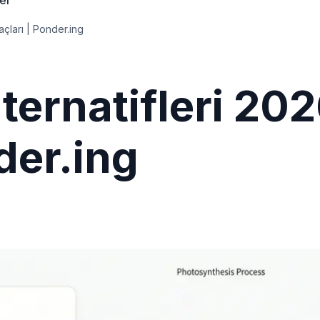
ler
açları | Ponder.ing
ternatifleri 20
der.ing