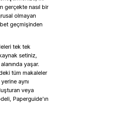
 gerçekte nasıl bir 
ğrusal olmayan 
ohbet geçmişinden 
eri tek tek 
kaynak setiniz, 
 alanında yaşar. 
eki tüm makaleler 
yerine aynı 
luşturan veya 
deli, Paperguide'ın 