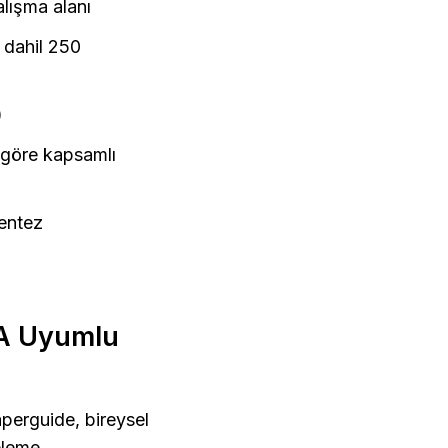
lışma alanı
dahil 250 
)
 göre kapsamlı 
sentez
MA Uyumlu 
aperguide, bireysel 
leme 