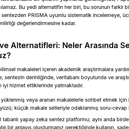
lamaz. Bu yedi alternatifin her biri, bu sorunun farklı b
lı sentezden PRISMA uyumlu sistematik incelemeye, ücr
nilirliği değerlendirmesine kadar.
e Alternatifleri: Neler Arasında Se
uz?
ilimsel makaleleri içeren akademik araştırmalara yardımcı 
, sentezin derinliğinde, veritabanı boyutunda ve araştır
iyi hizmet ettiklerinde yatmaktadır.
 yüklenmiş veya aranan makalelerle sohbet etmek için
üzü; küçük makale setleriyle odaklanmış soru-cevap iç
l tabanlı yapay zeka sentez platformu; aynı anda birde
ılı bir anlayış oluşturmanız gerektiğinde kullanın, sade