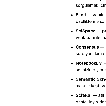
sorgulamak için
Elicit
 — yapılan
özelliklerine sa
SciSpace
 — pa
veritabanı ile m
Consensus
 — 
soru yanıtlama
NotebookLM
 
setinizin dışın
Semantic Sch
makale keşfi ve 
Scite.ai
 — atıf
destekleyip des