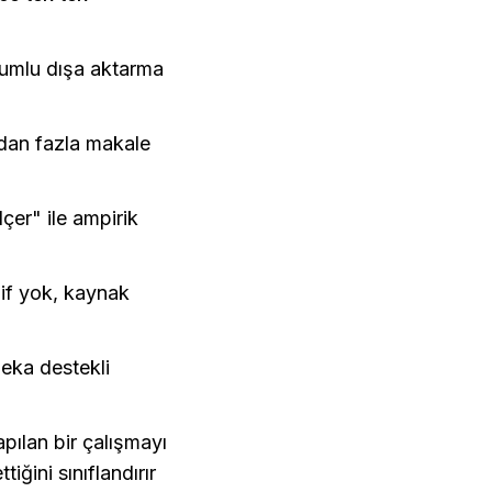
umlu dışa aktarma 
an fazla makale 
er" ile ampirik 
if yok, kaynak 
ka destekli 
pılan bir çalışmayı 
ğini sınıflandırır