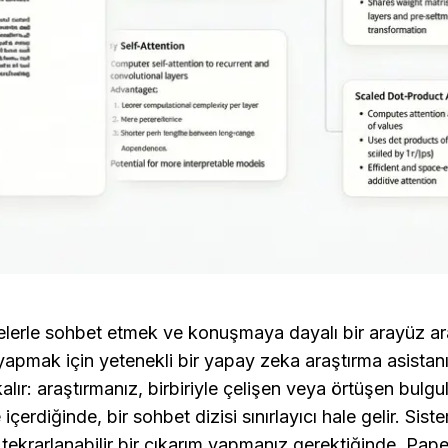
erle sohbet etmek ve konuşmaya dayalı bir arayüz aracıl
 yapmak için yetenekli bir yapay zeka araştırma asistanıd
lır: araştırmanız, birbiriyle çelişen veya örtüşen bulgul
çerdiğinde, bir sohbet dizisi sınırlayıcı hale gelir. Sist
, tekrarlanabilir bir çıkarım yapmanız gerektiğinde, Paper