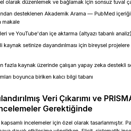
el olarak düzenlemek ve bağlamak için sonsuz tuval ça
ından desteklenen Akademik Arama — PubMed içeriği 
a makale
ri ve YouTube'dan içe aktarma (altyazı tabanlı analiz
li kaynak setinize dayandırılması için bireysel projelere
n fazla kaynak üzerinde çalışan yapay zeka destekli 
ları boyunca biriken kalıcı bilgi tabanı
ılandırılmış Veri Çıkarımı ve PRIS
İncelemeler Gerektiğinde
e kapsamlı incelemeler için özel olarak tasarlanmıştır. P
ya dayalı etkileşime yönelirken, Elicit, sistematik ince