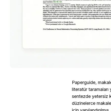
Paperguide, makalel
literatür taramaları
sentezde yetersiz ka
düzinelerce makale i
için yapılandırılmış