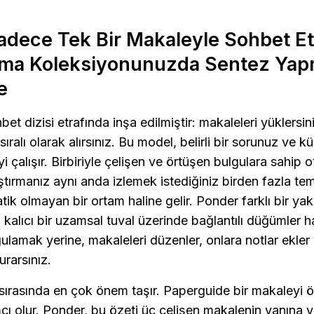
dece Tek Bir Makaleyle Sohbet Et
rma Koleksiyonunuzda Sentez Yapm
e
et dizisi etrafında inşa edilmiştir: makaleleri yüklersini
 sıralı olarak alırsınız. Bu model, belirli bir sorunuz ve k
i çalışır. Birbiriyle çelişen ve örtüşen bulgulara sahip 
ştırmanız aynı anda izlemek istediğiniz birden fazla te
atik olmayan bir ortam haline gelir. Ponder farklı bir ya
 kalıcı bir uzamsal tuval üzerinde bağlantılı düğümler hal
ulamak yerine, makaleleri düzenler, onlara notlar ekler v
urarsınız.
 sırasında en çok önem taşır. Paperguide bir makaleyi öze
ı olur. Ponder, bu özeti üç çelişen makalenin yanına yer