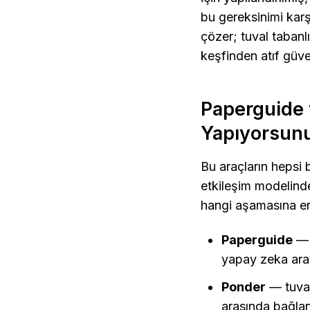
bu gereksinimi karşı
çözer; tuval taban
keşfinden atıf güve
Paperguide v
Yapıyorsun
Bu araçların hepsi b
etkileşim modelinde
hangi aşamasına en 
Paperguide
 —
yapay zeka aray
Ponder
 — tuva
arasında bağlant