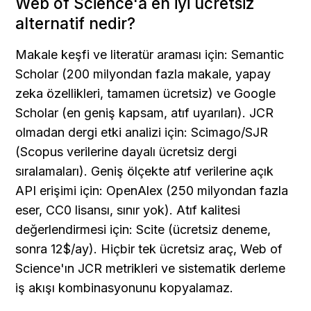
Web of Science'a en iyi ücretsiz 
alternatif nedir?
Makale keşfi ve literatür araması için: Semantic 
Scholar (200 milyondan fazla makale, yapay 
zeka özellikleri, tamamen ücretsiz) ve Google 
Scholar (en geniş kapsam, atıf uyarıları). JCR 
olmadan dergi etki analizi için: Scimago/SJR 
(Scopus verilerine dayalı ücretsiz dergi 
sıralamaları). Geniş ölçekte atıf verilerine açık 
API erişimi için: OpenAlex (250 milyondan fazla 
eser, CC0 lisansı, sınır yok). Atıf kalitesi 
değerlendirmesi için: Scite (ücretsiz deneme, 
sonra 12$/ay). Hiçbir tek ücretsiz araç, Web of 
Science'ın JCR metrikleri ve sistematik derleme 
iş akışı kombinasyonunu kopyalamaz.