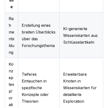
e
Ra
h
Erstellung eines 
KI-generierte 
me
breiten Überblicks 
Wissenskarten aus 
nbi
über das 
Schlüsselartikeln
ldu
Forschungsthema
ng
Ko
nz
Tieferes 
Erweiterbare 
ep
Eintauchen in 
Knoten in 
tex
spezifische 
Wissenskarten für 
pl
Konzepte oder 
detaillierte 
or
Theorien
Exploration
ati