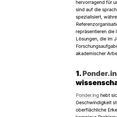
hervorragend für u
sind auf die sprach
spezialisiert, währ
Referenzorganisatio
repräsentieren die 
Lösungen, die im J
Forschungsaufgaben
akademischer Arbei
1. 
Ponder.i
wissenscha
Ponder.ing
 hebt si
Geschwindigkeit st
oberflächliche Erke