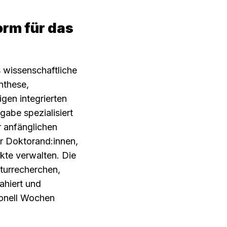
rm für das 
 wissenschaftliche 
nthese, 
en integrierten 
abe spezialisiert 
 anfänglichen 
ür Doktorand:innen, 
te verwalten. Die 
turrecherchen, 
hiert und 
ionell Wochen 