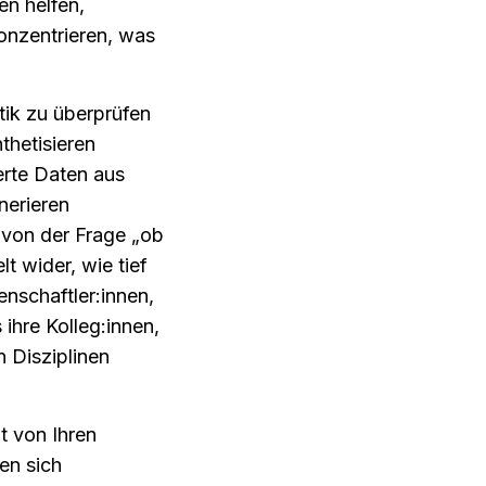
n helfen, 
onzentrieren, was 
ik zu überprüfen 
hetisieren 
rte Daten aus 
erieren 
 von der Frage „ob 
t wider, wie tief 
nschaftler:innen, 
ihre Kolleg:innen, 
 Disziplinen 
 von Ihren 
n sich 