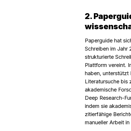
2. Papergui
wissenscha
Paperguide hat sic
Schreiben im Jahr 2
strukturierte Schre
Plattform vereint. 
haben, unterstützt
Literatursuche bis 
akademische Forsch
Deep Research-Funk
indem sie akademis
zitierfähige Berich
manueller Arbeit i