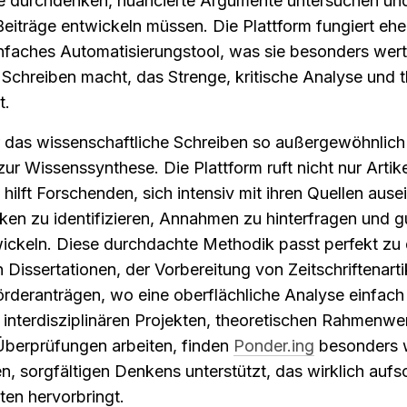
durchdenken, nuancierte Argumente untersuchen und o
eiträge entwickeln müssen. Die Plattform fungiert eher a
nfaches Automatisierungstool, was sie besonders wertvo
 Schreiben macht, das Strenge, kritische Analyse und t
t.
r das wissenschaftliche Schreiben so außergewöhnlich m
r Wissenssynthese. Die Plattform ruft nicht nur Artikel
 hilft Forschenden, sich intensiv mit ihren Quellen ause
ken zu identifizieren, Annahmen zu hinterfragen und g
ickeln. Diese durchdachte Methodik passt perfekt zu 
Dissertationen, der Vorbereitung von Zeitschriftenarti
rderanträgen, wo eine oberflächliche Analyse einfach n
 interdisziplinären Projekten, theoretischen Rahmenwe
 Überprüfungen arbeiten, finden 
Ponder.ing
 besonders w
n, sorgfältigen Denkens unterstützt, das wirklich aufsc
en hervorbringt.