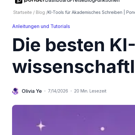
Dashboard
Preise
Blog
Funktionen
Startseite
/
Blog
/
KI-Tools für Akademisches Schreiben | Pon
Anleitungen und Tutorials
Die besten KI-
wissenschaftl
Olivia Ye
·
·
7/14/2026
20 Min. Lesezeit