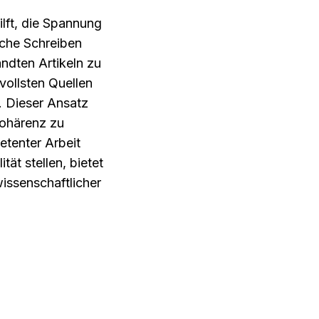
lft, die Spannung 
che Schreiben 
dten Artikeln zu 
ollsten Quellen 
. Dieser Ansatz 
Kohärenz zu 
tenter Arbeit 
unterscheidet. Für Forschende, die Tools leid sind, die Quantität über Qualität stellen, bietet 
issenschaftlicher 