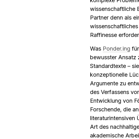
komplexe Probleme 
wissenschaftliche B
Partner denn als ei
wissenschaftliches
Raffinesse erforder
Was 
Ponder.ing
 fü
bewusster Ansatz zu
Standardtexte – sie
konzeptionelle Lüc
Argumente zu entw
des Verfassens von 
Entwicklung von Fö
Forschende, die an
literaturintensiven
Art des nachhaltige
akademische Arbeit