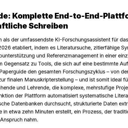
de: Komplette End-to-End-Plattfo
ftliche Schreiben
h als der umfassendste KI-Forschungsassistent für das
026 etabliert, indem es Literatursuche, zitierfähige Sy
ibunterstützung und Referenzmanagement in einer einzig
Im Gegensatz zu Tools, die sich auf eine bestimmte Aufg
 Paperguide den gesamten Forschungszyklus – von der
zur finalen Manuskripterstellung – und ist somit ideal f
ende und Lehrende, die komplexe, mehrstufige Projek
tion der Plattform automatisiert systematische Litera
che Datenbanken durchsucht, strukturierte Daten extra
te in etwa zehn Minuten erstellt, ein Prozess, der tradit
n Anspruch nahm.