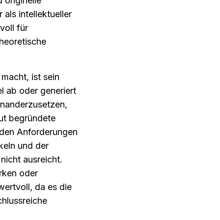
riginelle 
ls intellektueller 
ll für 
heoretische 
acht, ist sein 
 ab oder generiert 
inanderzusetzen, 
ut begründete 
den Anforderungen 
keln und der 
icht ausreicht. 
rken oder 
ertvoll, da es die 
hlussreiche 