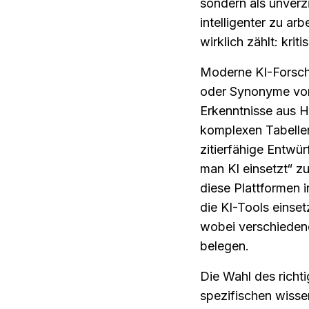
sondern als unverzi
intelligenter zu ar
wirklich zählt: kri
Moderne KI-Forschu
oder Synonyme vorz
Erkenntnisse aus Hu
komplexen Tabellen
zitierfähige Entwü
man KI einsetzt“ zu
diese Plattformen i
die KI-Tools einsetz
wobei verschiedene 
belegen.
Die Wahl des richti
spezifischen wissen