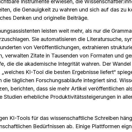
chtbare Instrumente erwiesen, die Wissenschaftler:inne
beiten, die Genauigkeit zu wahren und sich auf das zu k
tisches Denken und originelle Beiträge.
ngsassistenten leisten weit mehr, als nur die Grammat
uschlagen. Sie automatisieren die Literatursuche, synt
nderten von Veröffentlichungen, extrahieren strukturie
, verwalten Zitate in Tausenden von Formaten und gen
rfe, die die akademische Integrität wahren. Der Wandel
 „welches KI-Tool die besten Ergebnisse liefert“ spiegel
n die täglichen Forschungsabläufe integriert sind. Wisse
en, berichten, dass sie mehr Artikel veröffentlichen als 
Studien erhebliche Produktivitätssteigerungen in allen
gen KI-Tools für das wissenschaftliche Schreiben hängt
schaftlichen Bedürfnissen ab. Einige Plattformen eigne