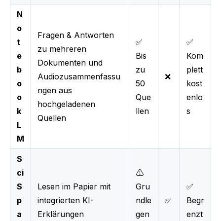
N
o
Fragen & Antworten
t
✅
✅
zu mehreren
e
Bis
Kom
Dokumenten und
b
zu
plett
Audiozusammenfassu
❌
o
50
kost
ngen aus
o
Que
enlo
hochgeladenen
k
llen
s
Quellen
L
M
S
ci
⚠️
S
Lesen im Papier mit
Gru
✅
p
integrierten KI-
ndle
✅
Begr
a
Erklärungen
gen
enzt