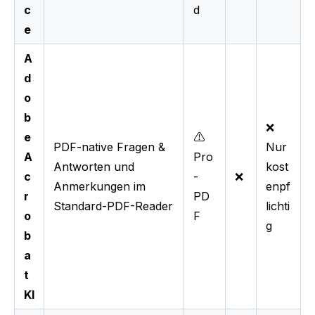
c
d
e
A
d
o
b
❌
e
⚠️
PDF-native Fragen &
Nur
A
Pro
Antworten und
kost
c
-
❌
Anmerkungen im
enpf
r
PD
Standard-PDF-Reader
lichti
o
F
g
b
a
t
KI