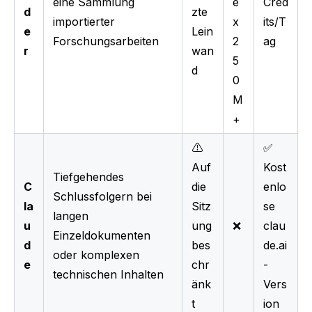
eine Sammlung
e
Cred
d
zte
importierter
x
its/T
e
Lein
Forschungsarbeiten
2
ag
r
wan
5
d
0
M
+
⚠️
✅
Auf
Kost
Tiefgehendes
C
die
enlo
Schlussfolgern bei
la
Sitz
se
langen
u
ung
❌
clau
Einzeldokumenten
d
bes
de.ai
oder komplexen
e
chr
-
technischen Inhalten
änk
Vers
t
ion