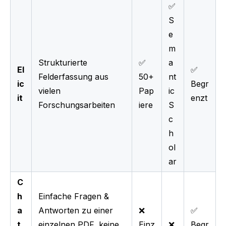
✅
S
e
m
Strukturierte
✅
a
El
✅
Felderfassung aus
50+
nt
ic
Begr
vielen
Pap
ic
it
enzt
Forschungsarbeiten
iere
S
c
h
ol
ar
C
h
Einfache Fragen &
a
Antworten zu einer
❌
✅
t
einzelnen PDF, keine
Einz
❌
Begr