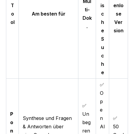
Mul
T
is
enlo
ti-
o
Am besten für
c
se
Dok
ol
h
Ver
.
e
sion
S
u
c
h
e
✅
O
p
✅
e
P
Un
Synthese und Fragen
n
✅
o
beg
& Antworten über
Al
50
n
ren