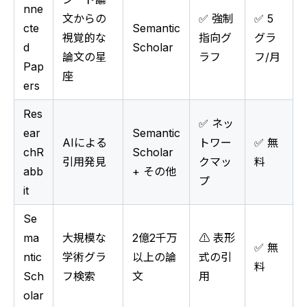
nne
文からの
✅ 強制
✅ 5
cte
Semantic
視覚的な
指向グ
グラ
d
Scholar
論文の星
ラフ
フ/月
Pap
座
ers
Res
✅ ネッ
ear
Semantic
AIによる
トワー
✅ 無
chR
Scholar
引用発見
クマッ
料
abb
+ その他
プ
it
Se
ma
大規模な
2億2千万
⚠️ 表形
✅ 無
ntic
学術グラ
以上の論
式の引
料
Sch
フ検索
文
用
olar