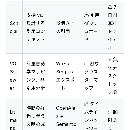
⚠️ 7
支持 vs.
⚠️ 引用
日間
Scit
反論する
12億以上
ダッシ
無料
e.ai
引用コン
の引用
ュボー
トラ
テキスト
ド
イア
ル
✅ 無
VO
計量書誌
WoS /
✅ 密な
料デ
Svi
学マッピ
Scopus
クラス
スク
ew
ング、共
エクスポ
ターマ
トッ
er
引用分析
ート
ップ
プ版
✅ タイ
時間の経
OpenAle
Lit
ムライ
✅ 制
過に伴う
x +
ma
ンネッ
限あ
文献の成
Semantic
ps
トワー
り