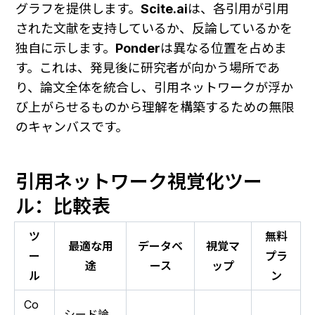
グラフを提供します。
Scite.ai
は、各引用が引用
された文献を支持しているか、反論しているかを
独自に示します。
Ponder
は異なる位置を占めま
す。これは、発見後に研究者が向かう場所であ
り、論文全体を統合し、引用ネットワークが浮か
び上がらせるものから理解を構築するための無限
のキャンバスです。
引用ネットワーク視覚化ツー
ル：比較表
ツ
無料
最適な用
データベ
視覚マ
ー
プラ
途
ース
ップ
ル
ン
Co
シード論