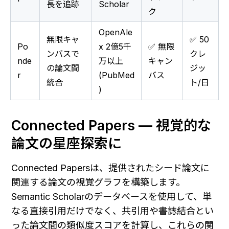
長を追跡
Scholar
ク
OpenAle
無限キャ
✅ 50
Po
x 2億5千
✅ 無限
ンバスで
クレ
nde
万以上
キャン
の論文間
ジッ
r
(PubMed
バス
統合
ト/日
)
Connected Papers — 視覚的な
論文の星座探索に
Connected Papersは、提供されたシード論文に
関連する論文の視覚グラフを構築します。
Semantic Scholarのデータベースを使用して、単
なる直接引用だけでなく、共引用や書誌結合とい
った論文間の類似度スコアを計算し、これらの関