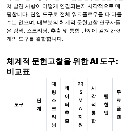
쳐 발견 사항이 어떻게 연결되는지 시각적으로 매
핑합니다. 단일 도구로 전체 워크플로우를 다 다룰 
수는 없으며, 대부분의 체계적 문헌고찰 연구자들
은 검색, 스크리닝, 추출 및 통합 단계에 걸쳐 2~3
개의 도구를 결합합니다.
체계적 문헌고찰을 위한 AI 도구: 
비교표
대
PR
데
시
량
IS
무
이
각
팀
단
스
M
료
도구
터
적
협
계
크
A
플
추
통
업
리
지
랜
출
합
닝
원