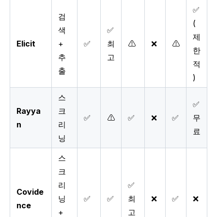
✅
검
(
색
✅
제
Elicit
+
✅
최
⚠️
❌
⚠️
한
추
고
적
출
)
스
✅
Rayya
크
✅
⚠️
✅
❌
✅
무
n
리
료
닝
스
크
리
✅
Covide
닝
✅
✅
최
❌
✅
❌
nce
+
고