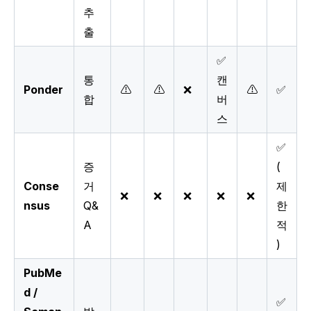
추
출
✅
통
캔
Ponder
⚠️
⚠️
❌
⚠️
✅
합
버
스
✅
증
(
Conse
거
제
❌
❌
❌
❌
❌
nsus
Q&
한
A
적
)
PubMe
d /
✅