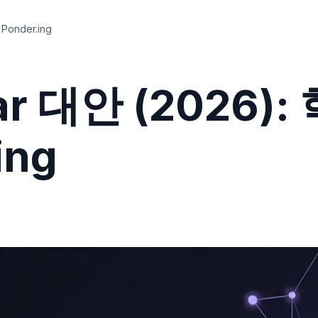
Ponder.ing
lar 대안 (2026
ing