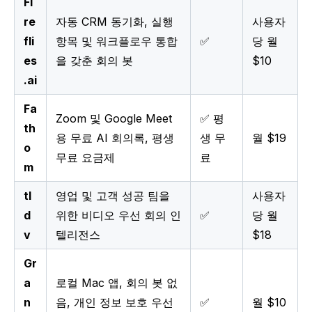
Fi
re
자동 CRM 동기화, 실행
사용자
fli
항목 및 워크플로우 통합
✅
당 월
es
을 갖춘 회의 봇
$10
.ai
Fa
Zoom 및 Google Meet
✅ 평
th
용 무료 AI 회의록, 평생
생 무
월 $19
o
무료 요금제
료
m
tl
영업 및 고객 성공 팀을
사용자
d
위한 비디오 우선 회의 인
✅
당 월
v
텔리전스
$18
Gr
a
로컬 Mac 앱, 회의 봇 없
n
음, 개인 정보 보호 우선
✅
월 $10