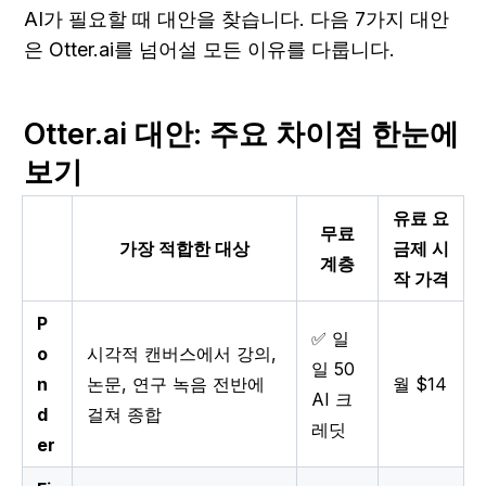
AI가 필요할 때 대안을 찾습니다. 다음 7가지 대안
은 Otter.ai를 넘어설 모든 이유를 다룹니다.
Otter.ai 대안: 주요 차이점 한눈에 
보기
유료 요
무료
가장 적합한 대상
금제 시
계층
작 가격
P
✅ 일
o
시각적 캔버스에서 강의,
일 50
n
논문, 연구 녹음 전반에
월 $14
AI 크
d
걸쳐 종합
레딧
er