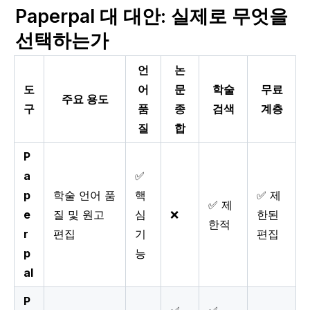
Paperpal 대 대안: 실제로 무엇을 
선택하는가
언
논
도
어
문
학술
무료
주요 용도
구
품
종
검색
계층
질
합
P
a
✅
p
학술 언어 품
핵
✅ 제
✅ 제
e
질 및 원고
심
❌
한된
한적
r
편집
기
편집
p
능
al
P