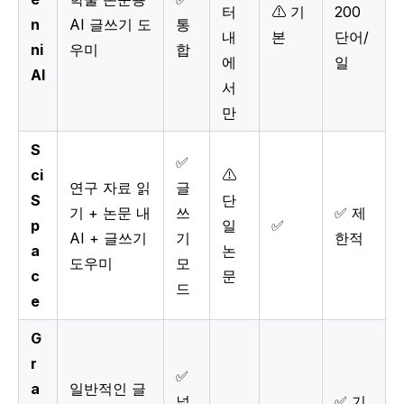
터
⚠️ 기
200
n
AI 글쓰기 도
통
내
본
단어/
ni
우미
합
에
일
AI
서
만
S
✅
ci
⚠️
연구 자료 읽
글
S
단
기 + 논문 내
쓰
✅ 제
p
일
✅
AI + 글쓰기
기
한적
a
논
도우미
모
c
문
드
e
G
r
✅
a
일반적인 글
넓
✅ 기