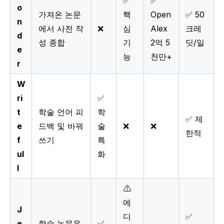
✅
✅
o
가져온 논문
핵
Open
✅ 50
n
에서 사전 작
❌
심
Alex
크레
d
성 종합
기
2억 5
딧/일
e
능
천만+
r
W
ri
✅
t
학술 언어 피
학
✅ 제
e
드백 및 바꿔
술
❌
❌
한적
f
쓰기
특
ul
화
l
⚠️
에
J
디
✅
e
학술 논문용
✅