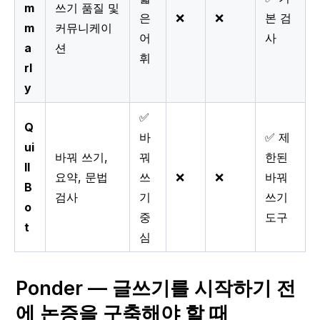
m
쓰기 품질 및
은
❌
❌
본 검
m
커뮤니케이
어
사
a
션
휘
rl
y
✅
Q
바
✅ 제
ui
바꿔 쓰기,
꿔
한된
ll
요약, 문법
쓰
❌
❌
바꿔
B
검사
기
쓰기
o
중
도구
t
심
Ponder — 글쓰기를 시작하기 전
에 논증을 구축해야 할 때