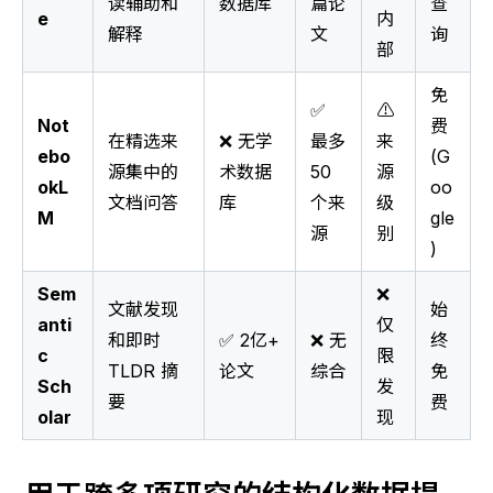
读辅助和
数据库
篇论
查
e
内
解释
文
询
部
免
✅
⚠️
Not
费
在精选来
❌ 无学
最多
来
ebo
(G
源集中的
术数据
50
源
okL
oo
文档问答
库
个来
级
M
gle
源
别
)
Sem
❌
文献发现
始
anti
仅
和即时
✅ 2亿+
❌ 无
终
c
限
TLDR 摘
论文
综合
免
Sch
发
要
费
olar
现