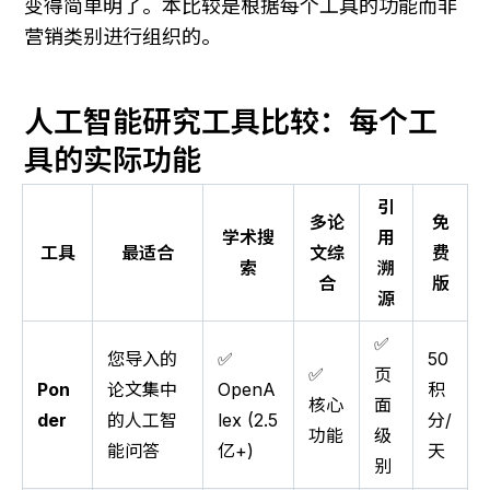
变得简单明了。本比较是根据每个工具的功能而非
营销类别进行组织的。
人工智能研究工具比较：每个工
具的实际功能
引
多论
免
学术搜
用
工具
最适合
文综
费
索
溯
合
版
源
✅
您导入的
✅
50
✅
页
Pon
论文集中
OpenA
积
核心
面
der
的人工智
lex (2.5
分/
功能
级
能问答
亿+)
天
别