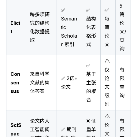
5
✅
✅
✅
跨多项研
篇
Seman
结构
每
Elici
究的结构
论
tic
化表
篇
t
化数据提
文/
Schola
格形
论
取
查
r 索引
式
文
询
⚠️
✅
仅
有
Con
来自科学
基于
✅ 2亿+
论
限
sen
文献的集
主张
论文
文
查
sus
体答案
的聚
级
询
合
别
⚠️
论文内人
❌ 侧
有
SciS
论
工智能阅
✅ 期刊
重单
限
pac
文