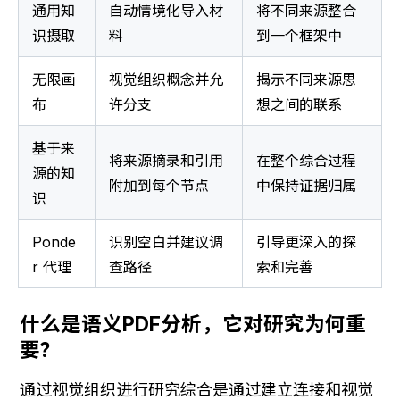
通用知
自动情境化导入材
将不同来源整合
识摄取
料
到一个框架中
无限画
视觉组织概念并允
揭示不同来源思
布
许分支
想之间的联系
基于来
将来源摘录和引用
在整个综合过程
源的知
附加到每个节点
中保持证据归属
识
Ponde
识别空白并建议调
引导更深入的探
r 代理
查路径
索和完善
什么是语义PDF分析，它对研究为何重
要？
通过视觉组织进行研究综合是通过建立连接和视觉