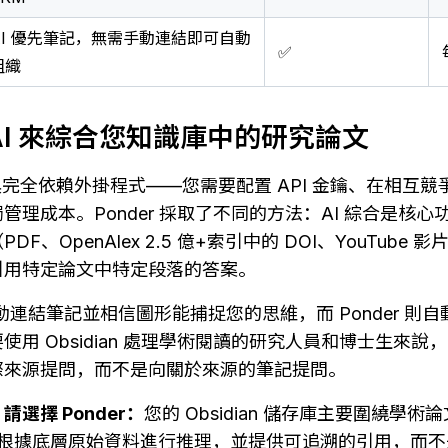
AI 優先筆記，無需手動連結即可自動
✅
組織
AI 來綜合您知識庫中的研究論文
 AI 工具完全依賴外掛程式——您需要配置 API 金鑰、在相
管理成本。Ponder 採取了不同的方法：AI 綜合是核
F、OpenAlex 2.5 億+索引中的 DOI、YouTube
引用特定論文中特定段落的答案。
求您手動連結筆記並相信圖形能捕捉您的思維，而 Ponder 
用 Obsidian 處理學術閱讀的研究人員和博士生來說，P
際來源提問，而不是向關於來源的筆記提問。
選擇 Ponder：
您的 Obsidian 儲存庫主要圍繞學
能夠根據底層原始資料進行推理，並提供可追溯的引用，而