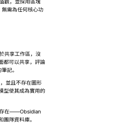
源價值觀，並採用區塊
，無需為任何核心功
法；對於共享工作區，沒
頁面都可以共享，評論
的筆記。
有限，並且不存在圖形
作模型使其成為實用的
—Obsidian 
限和團隊資料庫。