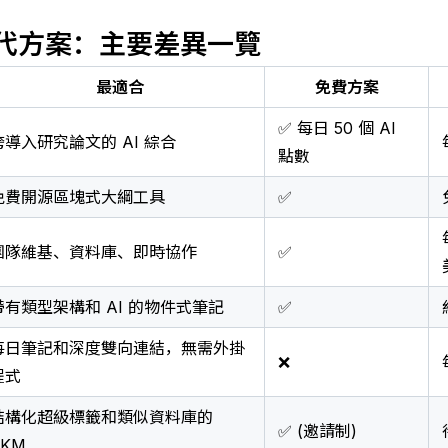
n 替代方案：主要差異一覽
最適合
免費方案
✅ 每日 50 個 AI
跨導入研究論文的 AI 綜合
點數
免費開源區塊式大綱工具
✅
團隊維基、資料庫、即時協作
✅
帶有類型架構和 AI 的物件式筆記
✅
每日筆記和深度雙向連結，無需外掛
❌
程式
結構化超級標籤和類似資料庫的
✅ (邀請制)
PKM