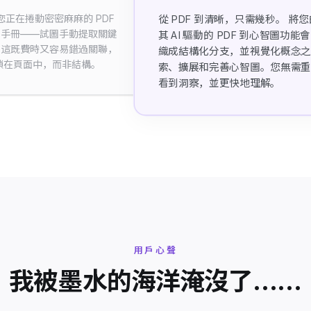
您正在捲動密密麻麻的 PDF
從 PDF 到清晰，只需幾秒。 將您的 
、手冊——試圖手動提取關鍵
其 AI 驅動的 PDF 到心智圖
。這既費時又容易錯過關聯，
織成結構化分支，並視覺化概念之
鎖在頁面中，而非結構。
索、擴展和完善心智圖。您無需重複
看到洞察，並更快地理解。
用戶心聲
我被墨水的海洋淹沒了……