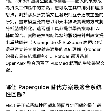
問。Ponder 圍繞空間畫布構建——匯入的來源成
為持久工作區中的節點，您可以在其中排列和連接
想法。對於涉及多篇論文且發現相互矛盾或重疊的
研究，畫布模型允許您以聊天串無法實現的方式將
分析結構外化。這兩種工具都提供學術搜尋和 AI 
輔助綜合。實際選擇歸結為您的瓶頸是針對論文提
出重點問題（Paperguide 或 SciSpace 表現出色）
還是建立跨大量複雜來源集的連結理解（Ponder 
的畫布具有結構優勢）。Ponder 還透過其 
OpenAlex 整合涵蓋了 PubMed 範圍的生物醫學文
獻。
哪個 Paperguide 替代方案最適合系統
性回顧？
Elicit 是正式系統性回顧和範圍界定回顧的最佳選