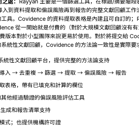
不同之處：
Rayyan 主要是一個篩選工具，在標題/摘要階
涵蓋從導入到資料提取和偏誤風險再到報告的完整文獻回顧工作流程 
具。Covidence 的資料提取表格是內建且可自訂的；Ra
vidence 從一開始就是付費的（對於大規模文獻回顧沒有
的免費版本對於小型團隊來說更易於使用。對於將提交給 Coch
系統性文獻回顧，Covidence 的方法論一致性是實際要
 官方系統性文獻回顧平台，提供完整的方法論支持
入 → 去重複 → 篩選 → 提取 → 偏誤風險 → 報告
取表格，帶有已填充和計算的欄位
.0 和其他經過驗證的偏誤風險評估工具
程圖生成和報告清單支持
模式；也提供機構許可證