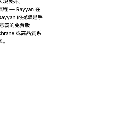
段表現良好。
— Rayyan 在
yyan 的提取是手
有意義的免費版
rane 或高品質系
求。