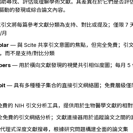
協助尋找、評估或理解學術文獻。其差異在於它們是否評
I 驅動的發現或綜合論文內容。
智慧引文將每篇參考文獻分類為支持、對比或提及；僅限 7 天
/月
olar
 — 與 Scite 共享引文意圖的焦點，但完全免費；
，而不是支持/對比分類
pers
 — 用於橫向文獻發現的視覺共引相似度圖；每月 5 
it
 — 具有多種種子集合的直接引文網絡圖；免費層級僅限 5
 免費的 NIH 引文分析工具，提供用於生物醫學文獻的相對引
完全免費的引文網絡分析；文獻連接器用於追蹤論文之間的
— 代理式深度文獻搜尋，根據研究問題構建全面的論文集