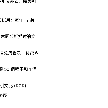
估引文品質、繪製引
試用；每年 12 美
引文意圖分析描述論文
個免費圖表；付費 6 
0 個種子和 1 個
文比 (RCR)
路徑