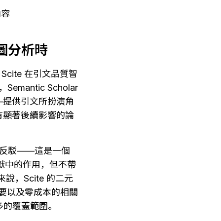
內容
意圖分析時
 是 Scite 在引文品質智
tic Scholar 
—提供引文所扮演角
有顯著後續影響的論
或反駁——這是一個
用文獻中的作用，但不帶
，Scite 的二元
摘要以及零成本的相關
 更多的覆蓋範圍。