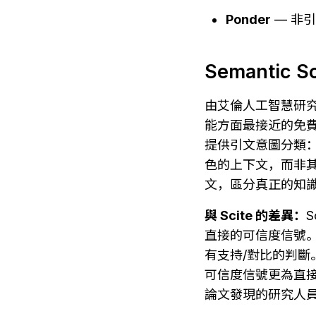
Ponder
 — 
Semanti
由艾倫人工智慧研究所（All
能方面最接近的免費替代
提供引文意圖分類
色的上下文，而非
文，區分真正的知
與 Scite 的差異：
直接的可信度信號。S
有支持/對比的判斷
可信度信號更為直接
論文發現的研究人員來說