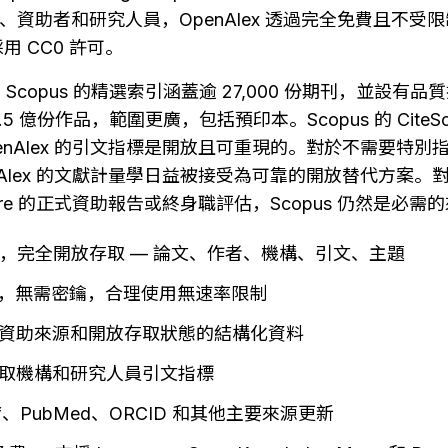
機構、資助者和研究人員，OpenAlex 透過完全免費且不受限
 CC0 許可。
：
Scopus 的精選索引涵蓋逾 27,000 份期刊，並設有
 2.5 億份作品，範圍更廣，包括預印本。Scopus 的 CiteSco
nAlex 的引文指標是開放且可重現的。對於不需要特別指定 C
nAlex 的文獻計量學日益被接受為可靠的開放替代方案。對
teScore 的正式資助報告或終身職評估，Scopus 仍然是必需
作品，完全開放存取 — 論文、作者、機構、引文、主題
PI，無需密鑰，合理使用無速率限制
資助來源和開放存取狀態的結構化資料
取機構和研究人員引文指標
ref、PubMed、ORCID 和其他主要來源更新