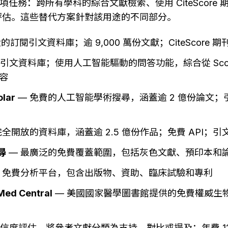
於三項任務：跨所有學科的綜合文獻檢索、使用 CiteScore
評估。這些替代方案針對該用途的不同部分。
大的訂閱引文資料庫；逾 9,000 萬份文獻；CiteScore
非引文資料庫；使用人工智能驅動的問答功能，綜合從 Sco
容
olar
 — 免費的人工智能學術搜尋，涵蓋逾 2 億份論文；
 完全開放的資料庫，涵蓋逾 2.5 億份作品；免費 API；
尋
 — 最廣泛的免費覆蓋範圍，包括灰色文獻、預印本和
— 免費分析平台，包含出版物、資助、臨床試驗和專利
Med Central
 — 美國國家醫學圖書館提供的免費權威生
可信度評估，將參考文獻分類為支持、對比或提及；年費 12