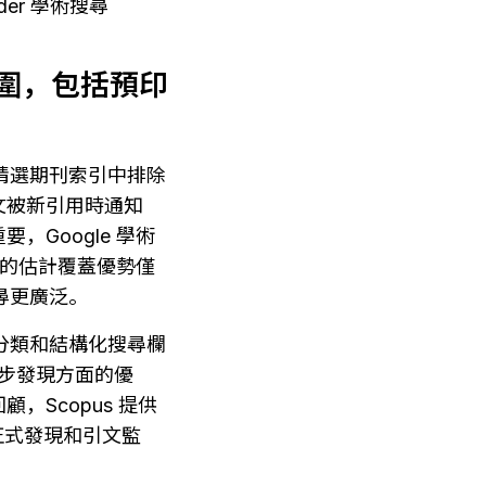
nder 學術搜尋
範圍，包括預印
s 精選期刊索引中排除
文被新引用時通知
Google 學術
搜尋的估計覆蓋優勢僅
搜尋更廣泛。
、主題分類和結構化搜尋欄
和初步發現方面的優
Scopus 提供
正式發現和引文監