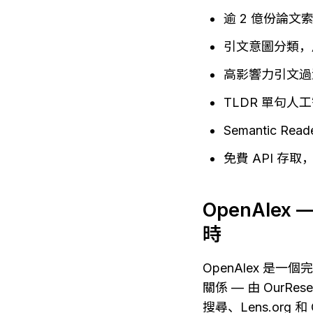
逾 2 億份論
引文意圖分類，
高影響力引文過
TLDR 單句
Semantic 
免費 API 存
OpenAle
時
OpenAlex 是
關係 — 由 OurR
搜尋、Lens.org