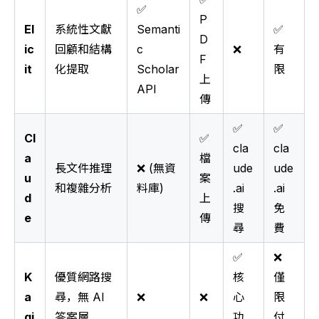
✅
P
El
系統性文獻
Semanti
✅
D
ic
回顧和結構
c
❌
有
F
it
化提取
Scholar
限
上
API
傳
✅
✅
Cl
✅
cla
cla
a
檔
長文件推理
❌ (無資
ude
ude
u
案
和複雜分析
料庫)
.ai
.ai
d
上
搜
免
e
傳
尋
費
✅
❌
K
優質網路搜
核
僅
a
尋，無 AI
❌
❌
心
限
gi
答案層
功
付