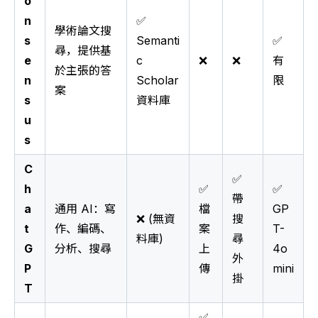
o
n
✅
學術論文搜
s
Semanti
✅
尋，提供基
e
c
❌
❌
有
於主張的答
n
Scholar
限
案
s
資料庫
u
s
C
✅
h
✅
✅
帶
a
通用 AI：寫
檔
GP
❌ (無資
搜
t
作、編碼、
案
T-
料庫)
尋
G
分析、搜尋
上
4o
外
P
傳
mini
掛
T
✅