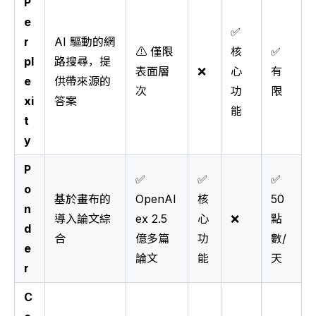
P
e
✅
r
AI 驅動的網
⚠️ 僅限
核
✅
pl
路搜尋，提
表面層
❌
心
有
e
供帶來源的
次
功
限
xi
答案
能
t
y
P
✅
✅
✅
o
基於畫布的
OpenAl
核
50
n
導入論文綜
ex 2.5
心
❌
點
d
合
億多篇
功
數/
e
論文
能
天
r
C