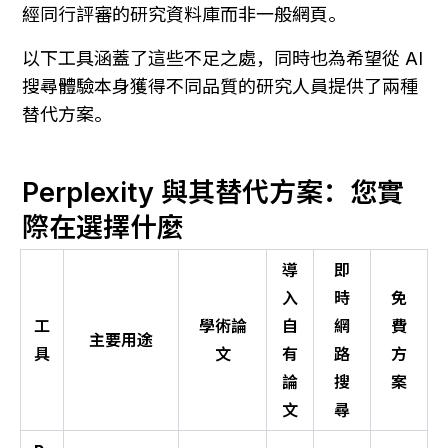
經同行評審的研究資料庫而非一般網頁。
以下工具涵蓋了這些不足之處，同時也為希望從 AI 
搜尋體驗本身獲得不同品質的研究人員提供了兩種
替代方案。
Perplexity 與其替代方案：您實
際在選擇什麼
導
即
入
時
免
工
學術論
自
網
費
主要用途
具
文
有
路
方
論
搜
案
文
尋