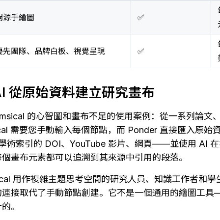
開源手繪圖
✅
優先團隊、品牌白板、視覺呈現
✅
AI 從原始資料建立研究畫布
 Whimsical 的心智圖和畫布不足的使用案例：從一系列論
cal 需要您手動輸入每個節點，而 Ponder 直接匯入原始
5 億多學術索引的 DOI、YouTube 影片、網頁——並使用 A
每個畫布元素都可以追溯到其來源中引用的段落。
ical 用作複雜主題思考空間的研究人員、知識工作者和學生，P
的連接取代了手動節點創建。它不是一個通用的繪圖工具
計的。