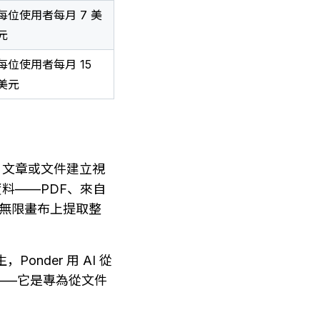
每位使用者每月 7 美
元
每位使用者每月 15
美元
文、文章或文件建立視
資料——PDF、來自 
I 在無限畫布上提取整
onder 用 AI 從
——它是專為從文件