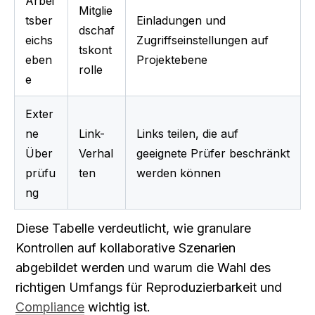
Arbei
Mitglie
tsber
Einladungen und 
dschaf
eichs
Zugriffseinstellungen auf 
tskont
eben
Projektebene
rolle
e
Exter
ne 
Link-
Links teilen, die auf 
Über
Verhal
geeignete Prüfer beschränkt 
prüfu
ten
werden können
ng
Diese Tabelle verdeutlicht, wie granulare 
Kontrollen auf kollaborative Szenarien 
abgebildet werden und warum die Wahl des 
richtigen Umfangs für Reproduzierbarkeit und 
Compliance
 wichtig ist.