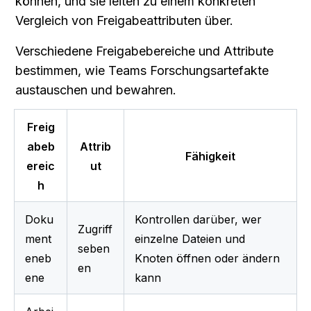
können, und sie leiten zu einem konkreten 
Vergleich von Freigabeattributen über.
Verschiedene Freigabebereiche und Attribute 
bestimmen, wie Teams Forschungsartefakte 
austauschen und bewahren.
Freig
abeb
Attrib
Fähigkeit
ereic
ut
h
Doku
Kontrollen darüber, wer 
Zugriff
ment
einzelne Dateien und 
seben
eneb
Knoten öffnen oder ändern 
en
ene
kann