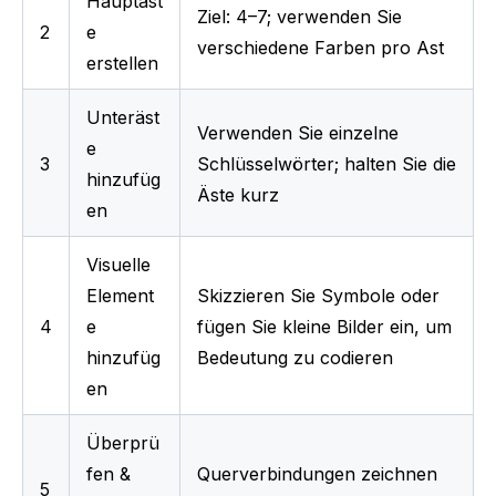
Hauptäst
Ziel: 4–7; verwenden Sie 
2
e 
verschiedene Farben pro Ast
erstellen
Unteräst
Verwenden Sie einzelne 
e 
3
Schlüsselwörter; halten Sie die 
hinzufüg
Äste kurz
en
Visuelle 
Element
Skizzieren Sie Symbole oder 
4
e 
fügen Sie kleine Bilder ein, um 
hinzufüg
Bedeutung zu codieren
en
Überprü
fen & 
Querverbindungen zeichnen 
5