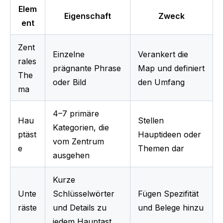
Elem
Eigenschaft
Zweck
ent
Zent
Einzelne 
Verankert die 
rales 
prägnante Phrase 
Map und definiert 
The
oder Bild
den Umfang
ma
4–7 primäre 
Hau
Stellen 
Kategorien, die 
ptäst
Hauptideen oder 
vom Zentrum 
e
Themen dar
ausgehen
Kurze 
Unte
Schlüsselwörter 
Fügen Spezifität 
räste
und Details zu 
und Belege hinzu
jedem Hauptast