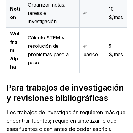
Organizar notas,
Noti
10
tareas e
✅
on
$/mes
investigación
Wol
Cálculo STEM y
fra
resolución de
✅
5
m
problemas paso a
básico
$/mes
Alp
paso
ha
Para trabajos de investigación 
y revisiones bibliográficas
Los trabajos de investigación requieren más que 
encontrar fuentes; requieren sintetizar lo que 
esas fuentes dicen antes de poder escribir. 