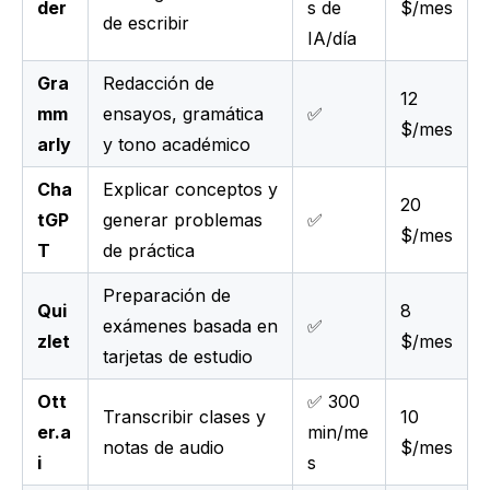
der
s de
$/mes
de escribir
IA/día
Gra
Redacción de
12
mm
ensayos, gramática
✅
$/mes
arly
y tono académico
Cha
Explicar conceptos y
20
tGP
generar problemas
✅
$/mes
T
de práctica
Preparación de
Qui
8
exámenes basada en
✅
zlet
$/mes
tarjetas de estudio
Ott
✅ 300
Transcribir clases y
10
er.a
min/me
notas de audio
$/mes
i
s