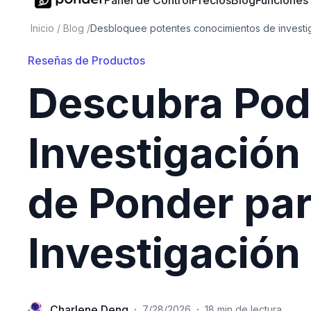
Panel de Control
Precios
Blog
Funciones
Inicio
/
Blog
/
Desbloquee potentes conocimientos de investig
Reseñas de Productos
Descubra Pod
Investigación
de Ponder par
Investigación
Charlene Deng
·
·
7/28/2026
18 min de lectura