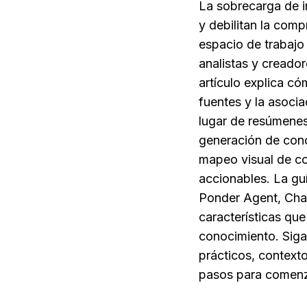
La sobrecarga de i
y debilitan la comp
espacio de trabajo
analistas y creado
artículo explica có
fuentes y la asoci
lugar de resúmenes
generación de conoc
mapeo visual de co
accionables. La gu
Ponder Agent, Cha
características qu
conocimiento. Siga
prácticos, context
pasos para comenz