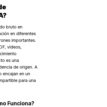
e 
A?
do bruto en 
ción en diferentes 
rones importantes. 
F, videos, 
imiento 
cto es una 
encia de origen. A 
 encajan en un 
mpartible para una 
ómo Funciona?