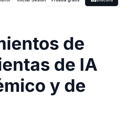
ientos de
ientas de IA
émico y de