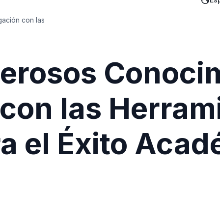
ación con las
erosos Conocim
 con las Herram
a el Éxito Acad