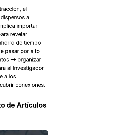
racción, el 
dispersos a 
plica importar 
ra revelar 
ahorro de tiempo 
e pasar por alto 
ntos → organizar 
a al investigador 
 a los 
scubrir conexiones.
 de Artículos 