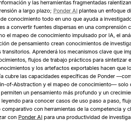
nformación y las herramientas fragmentadas ralentizan
rensión a largo plazo; 
Ponder AI
 plantea un enfoque di
 de conocimiento todo en uno que ayuda a investigador
res a convertir fuentes dispersas en una comprensión c
mo el mapeo de conocimiento impulsado por IA, el análi
ación de pensamiento crean conocimientos de investiga
 transitorios. Aprenderá los mecanismos clave que imp
imientos, flujos de trabajo prácticos para sintetizar 
nocimientos y los artefactos exportables hacen que lo
ía cubre las capacidades específicas de Ponder —como e
in-of-Abstraction y el mapeo de conocimiento— solo 
e permiten un pensamiento más profundo y un crecimient
 leyendo para conocer casos de uso paso a paso, flujo
o comparativo con herramientas de la competencia y cl
ar con 
Ponder AI
 para una productividad de investiga