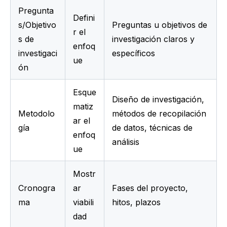
Pregunta
Defini
s/Objetivo
Preguntas u objetivos de 
r el 
s de 
investigación claros y 
enfoq
investigaci
específicos
ue
ón
Esque
Diseño de investigación, 
matiz
Metodolo
métodos de recopilación 
ar el 
gía
de datos, técnicas de 
enfoq
análisis
ue
Mostr
Cronogra
ar 
Fases del proyecto, 
ma
viabili
hitos, plazos
dad