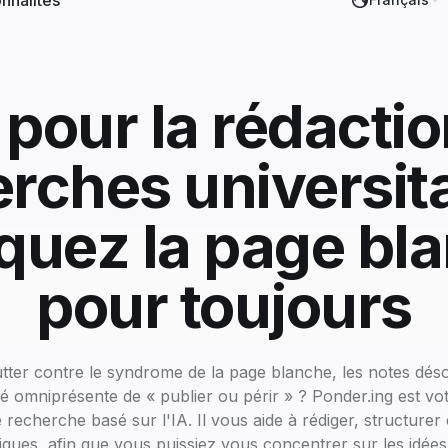
nnalités
 pour la rédacti
rches universita
quez la page bl
pour toujours
utter contre le syndrome de la page blanche, les notes dé
té omniprésente de « publier ou périr » ? Ponder.ing est vot
recherche basé sur l'IA. Il vous aide à rédiger, structurer 
iques, afin que vous puissiez vous concentrer sur les idées,