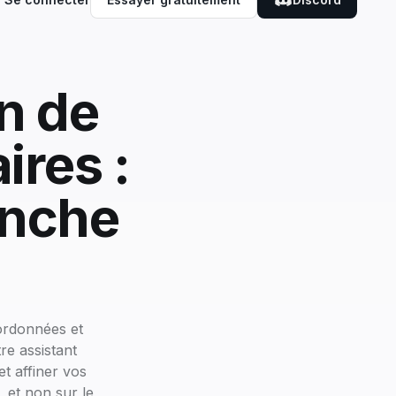
on de
ires :
anche
sordonnées et
re assistant
et affiner vos
 et non sur le