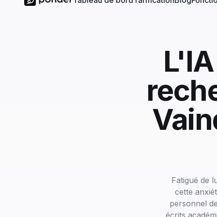
Tableau de bord
Tarification
Blog
Fonctio
L'IA
reche
Vain
Fatigué de l
cette anxié
personnel de 
écrits académ