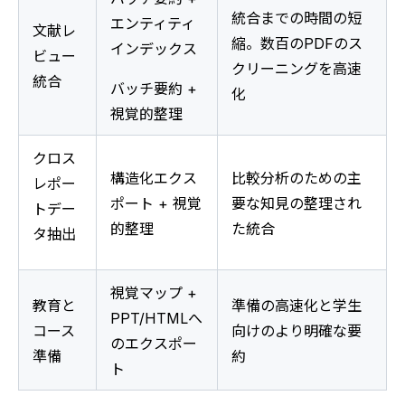
統合までの時間の短
エンティティ
文献レ
縮。数百のPDFのス
インデックス
ビュー
クリーニングを高速
統合
バッチ要約 + 
化
視覚的整理
クロス
構造化エクス
比較分析のための主
レポー
ポート + 視覚
要な知見の整理され
トデー
的整理
た統合
タ抽出
視覚マップ + 
教育と
準備の高速化と学生
PPT/HTMLへ
コース
向けのより明確な要
のエクスポー
準備
約
ト