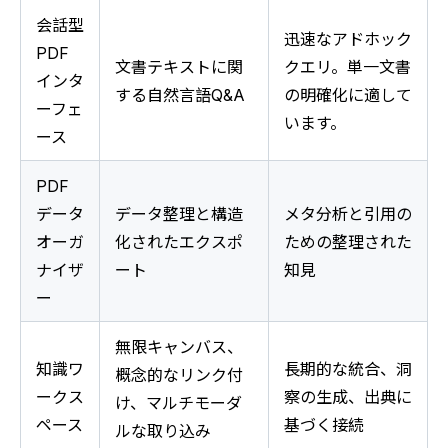
会話型
迅速なアドホック
PDF
文書テキストに関
クエリ。単一文書
インタ
する自然言語Q&A
の明確化に適して
ーフェ
います。
ース
PDF
データ
データ整理と構造
メタ分析と引用の
オーガ
化されたエクスポ
ための整理された
ナイザ
ート
知見
ー
無限キャンバス、
知識ワ
長期的な統合、洞
概念的なリンク付
ークス
察の生成、出典に
け、マルチモーダ
ペース
基づく接続
ルな取り込み