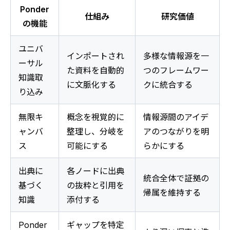
Ponder
仕組み
研究価値
の機能
ユニバ
インポートされ
多様な情報源を一
ーサル
た資料を自動的
つのフレームワー
知識取
に文脈化する
クに統合する
り込み
無限キ
概念を視覚的に
情報源間のアイデ
ャンバ
整理し、分岐を
アのつながりを明
ス
可能にする
らかにする
出典に
各ノードに出典
統合全体で証拠の
基づく
の抜粋と引用を
帰属を維持する
知識
添付する
Ponder
ギャップを特定