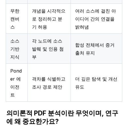
무한 
개념을 시각적으
여러 소스에 걸친 아
캔버
로 정리하고 분
이디어 간의 연결을 
스
기 허용
밝혀냄
소스 
각 노드에 소스 
합성 전체에서 증거 
기반 
발췌 및 인용 첨
출처 유지
지식
부
Pond
er 에
격차를 식별하고 
더 깊은 탐색 및 개선 
이전
조사 경로 제안
유도
트
의미론적 PDF 분석이란 무엇이며, 연구
에 왜 중요한가요?