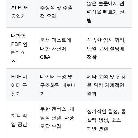
많은 논문에서 관
AI PDF 
추상적 및 추출
련성을 빠르게 선
요약기
적 요약
별
대화형 
문서 텍스트에 
신속한 임시 쿼리; 
PDF 인
대한 자연어 
단일 문서 설명에 
터페이
Q&A
적합
스
PDF 데
데이터 구성 및 
메타 분석 및 인용
이터 구
구조화된 내보내
을 위한 체계적인 
성기
기
결과
무한 캔버스, 개
장기적인 합성, 통
지식 작
념적 연결, 다중 
찰력 생성, 소스 
업 공간
모달 수집
기반 연결