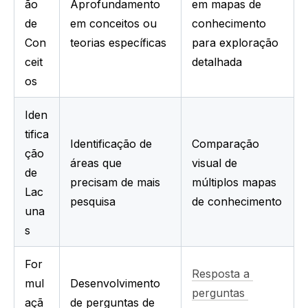
ão 
Aprofundamento 
em mapas de 
de 
em conceitos ou 
conhecimento 
Con
teorias específicas
para exploração 
ceit
detalhada
os
Iden
tifica
Identificação de 
Comparação 
ção 
áreas que 
visual de 
de 
precisam de mais 
múltiplos mapas 
Lac
pesquisa
de conhecimento
una
s
For
Resposta a 
mul
Desenvolvimento 
perguntas 
açã
de perguntas de 