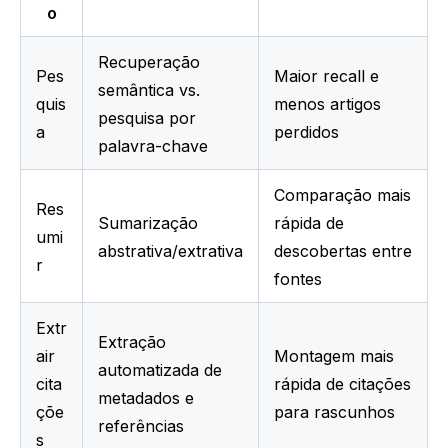
o
Recuperação 
Pes
Maior recall e 
semântica vs. 
quis
menos artigos 
pesquisa por 
a
perdidos
palavra-chave
Comparação mais 
Res
Sumarização 
rápida de 
umi
abstrativa/extrativa
descobertas entre 
r
fontes
Extr
Extração 
air 
Montagem mais 
automatizada de 
cita
rápida de citações 
metadados e 
çõe
para rascunhos
referências
s