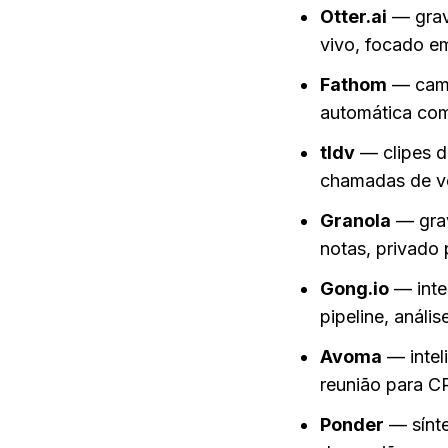
Otter.ai
 — grav
vivo, focado e
Fathom
 — cam
automática com
tldv
 — clipes d
chamadas de v
Granola
 — gra
notas, privado
Gong.io
 — inte
pipeline, análi
Avoma
 — inte
reunião para C
Ponder
 — sínt