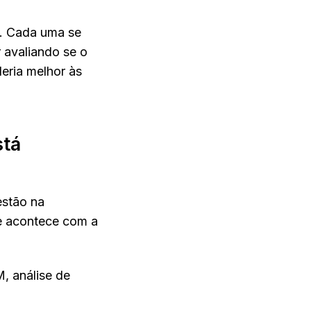
s. Cada uma se 
 avaliando se o 
eria melhor às 
tá 
stão na 
e acontece com a 
 análise de 