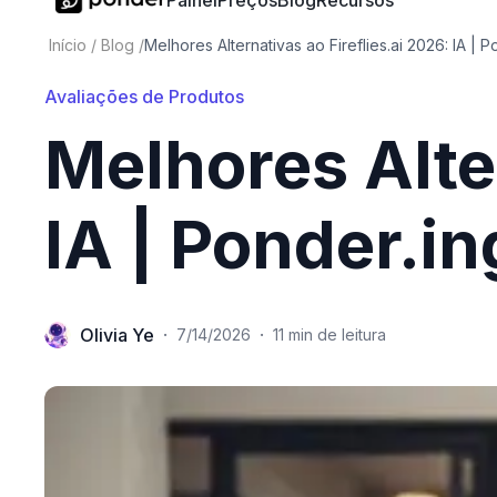
Painel
Preços
Blog
Recursos
Início
/
Blog
/
Melhores Alternativas ao Fireflies.ai 2026: IA | P
Avaliações de Produtos
Melhores Alter
IA | Ponder.in
Olivia Ye
·
·
7/14/2026
11 min de leitura