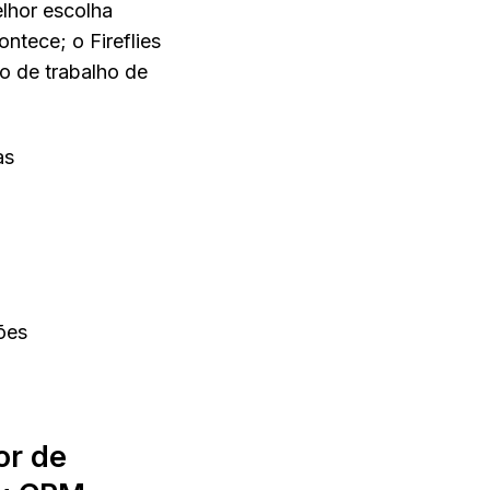
lhor escolha 
tece; o Fireflies 
 de trabalho de 
as
ões
r de 