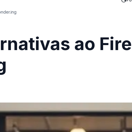
onder.ing
nativas ao Fire
g