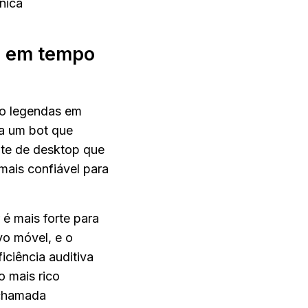
nica
o em tempo 
do legendas em 
a um bot que 
nte de desktop que 
ais confiável para 
é mais forte para 
o móvel, e o 
ciência auditiva 
 mais rico 
chamada 