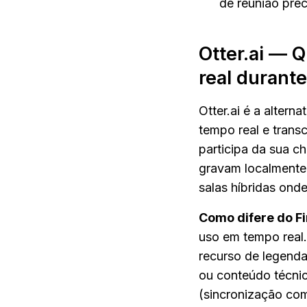
de reunião prec
Otter.ai — 
real durante
Otter.ai é a altern
tempo real e transc
participa da sua c
gravam localmente 
salas híbridas ond
Como difere do Fir
uso em tempo real.
recurso de legendas
ou conteúdo técnic
(sincronização com