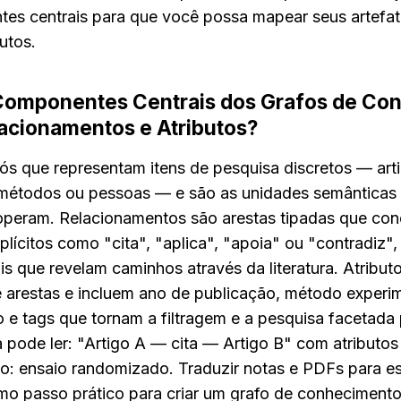
es centrais para que você possa mapear seus artefat
butos.
Componentes Centrais dos Grafos de Con
lacionamentos e Atributos?
ós que representam itens de pesquisa discretos — arti
métodos ou pessoas — e são as unidades semânticas b
operam. Relacionamentos são arestas tipadas que con
ícitos como "cita", "aplica", "apoia" ou "contradiz", 
is que revelam caminhos através da literatura. Atribut
e arestas e incluem ano de publicação, método experim
co e tags que tornam a filtragem e a pesquisa facetada 
a pode ler: "Artigo A — cita — Artigo B" com atributos
o: ensaio randomizado. Traduzir notas e PDFs para e
imo passo prático para criar um grafo de conhecimento