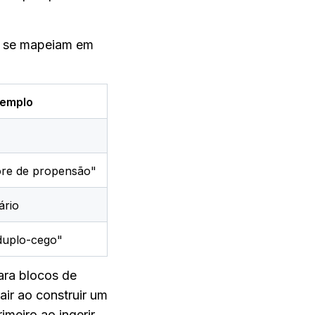
s se mapeiam em 
xemplo
core de propensão"
ário
duplo-cego"
ra blocos de 
r ao construir um 
meiro ao ingerir 