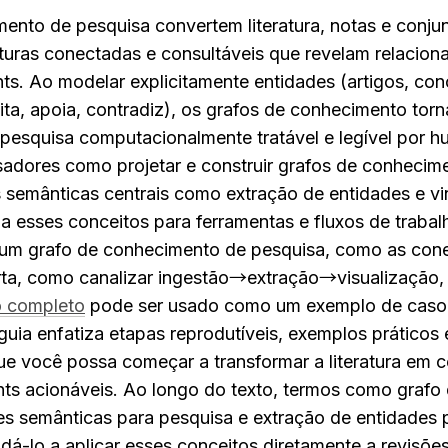
ento de pesquisa convertem literatura, notas e conju
turas conectadas e consultáveis que revelam relacion
hts. Ao modelar explicitamente entidades (artigos, con
ta, apoia, contradiz), os grafos de conhecimento torna
 pesquisa computacionalmente tratável e legível por hu
adores como projetar e construir grafos de conhecime
s semânticas centrais como extração de entidades e vi
a esses conceitos para ferramentas e fluxos de trabalh
 um grafo de conhecimento de pesquisa, como as cone
o completo
 pode ser usado como um exemplo de caso 
uia enfatiza etapas reprodutíveis, exemplos práticos e
ue você possa começar a transformar a literatura em 
ghts acionáveis. Ao longo do texto, termos como grafo
es semânticas para pesquisa e extração de entidades p
dá-lo a aplicar esses conceitos diretamente a revisões d