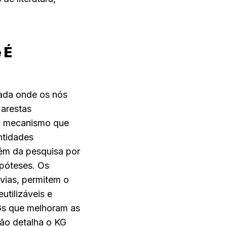
É 
ada onde os nós 
arestas 
O mecanismo que 
tidades 
ém da pesquisa por 
póteses. Os 
ias, permitem o 
tilizáveis e 
s que melhoram as 
ção detalha o KG 