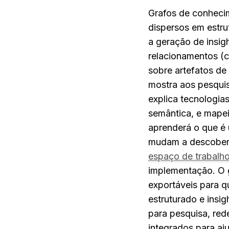
Grafos de conhecim
dispersos em estru
a geração de insig
relacionamentos (ci
sobre artefatos de
mostra aos pesquis
explica tecnologia
semântica, e mapei
aprenderá o que é
espaço de trabalh
implementação. O g
exportáveis para q
estruturado e insi
para pesquisa, red
integrados para aju