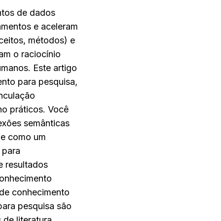
ntos de dados 
amentos e aceleram 
ceitos, métodos) e 
m o raciocínio 
manos. Este artigo 
nto para pesquisa, 
nculação 
o práticos. Você 
xões semânticas 
mudam a descoberta, como canalizar ingestão→extração→visualização, e como um 
para 
 resultados 
conhecimento 
 de conhecimento 
ara pesquisa são 
e literatura, 