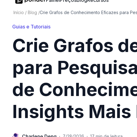
Painel
Preços
Blog
Recursos
Início
/
Blog
/
Crie Grafos de Conhecimento Eficazes para Pe
Guias e Tutoriais
Crie Grafos d
para Pesquis
de Conhecime
Insights Mais
Charlene Deng
·
·
7/28/2026
17 min de leitura