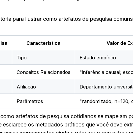
tória para ilustrar como artefatos de pesquisa comun
isa
Característica
Valor de E
Tipo
Estudo empírico
Conceitos Relacionados
"inferência causal; es
Afiliação
Departamento universit
Parâmetros
"randomizado, n=120, 
 como artefatos de pesquisa cotidianos se mapeiam pa
 esclarece os metadados práticos que você deve extrai
 esses mapeamentos ajuda a priorizar o que extrair pri