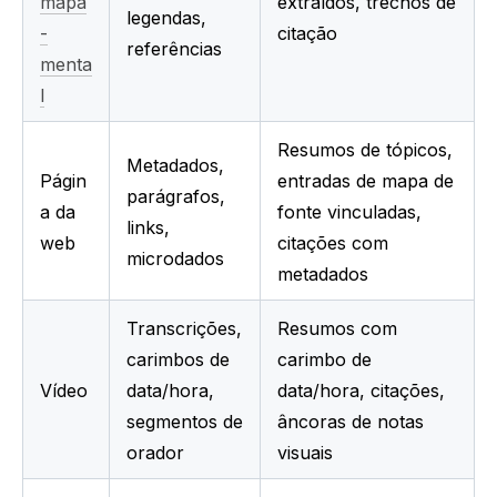
mapa
extraídos, trechos de 
legendas, 
-
citação
referências
menta
l
Resumos de tópicos, 
Metadados, 
Págin
entradas de mapa de 
parágrafos, 
a da 
fonte vinculadas, 
links, 
web
citações com 
microdados
metadados
Transcrições, 
Resumos com 
carimbos de 
carimbo de 
Vídeo
data/hora, 
data/hora, citações, 
segmentos de 
âncoras de notas 
orador
visuais