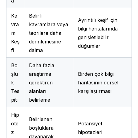
a
Ka
Belirli 
Ayrıntılı keşif için 
vra
kavramlara veya 
bilgi haritalarında 
m 
teorilere daha 
genişletilebilir 
Keş
derinlemesine 
düğümler
fi
dalma
Bo
Daha fazla 
şlu
araştırma 
Birden çok bilgi 
k 
gerektiren 
haritasının görsel 
Tes
alanları 
karşılaştırması
piti
belirleme
Hip
Belirlenen 
ote
Potansiyel 
boşluklara 
z 
hipotezleri 
dayanarak 