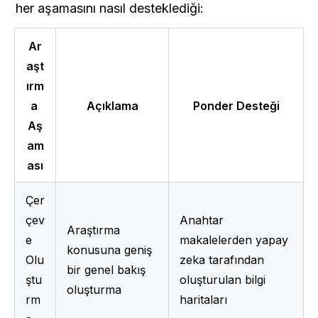
her aşamasını nasıl desteklediği:
Ar
aşt
ırm
a 
Açıklama
Ponder Desteği
Aş
am
ası
Çer
çev
Anahtar 
Araştırma 
e 
makalelerden yapay 
konusuna geniş 
Olu
zeka tarafından 
bir genel bakış 
ştu
oluşturulan bilgi 
oluşturma
rm
haritaları