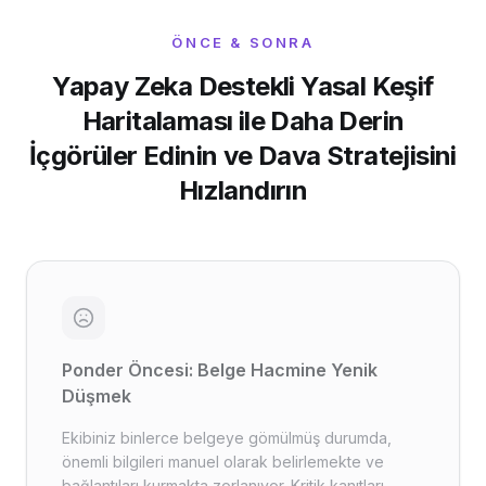
ÖNCE & SONRA
Yapay Zeka Destekli Yasal Keşif
Haritalaması ile Daha Derin
İçgörüler Edinin ve Dava Stratejisini
Hızlandırın
Ponder Öncesi: Belge Hacmine Yenik
Düşmek
Ekibiniz binlerce belgeye gömülmüş durumda,
önemli bilgileri manuel olarak belirlemekte ve
bağlantıları kurmakta zorlanıyor. Kritik kanıtları