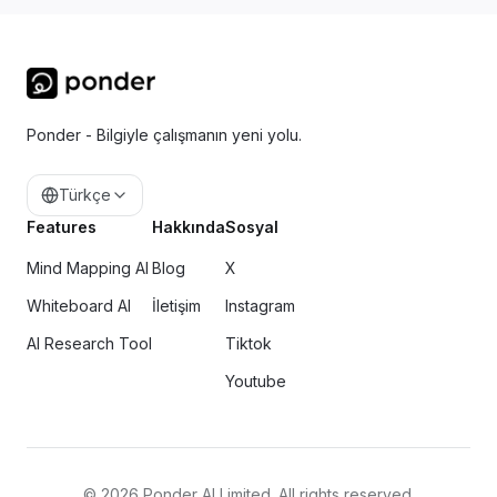
Ponder - Bilgiyle çalışmanın yeni yolu.
Türkçe
Features
Hakkında
Sosyal
Mind Mapping AI
Blog
X
Whiteboard AI
İletişim
Instagram
AI Research Tool
Tiktok
Youtube
©
2026
Ponder AI Limited. All rights reserved.