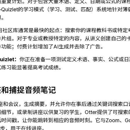
隔重复计划。对于包含大量术语、定义、日期或公式的课
Quizlet的学习模式（学习、测试、匹配）系统地针对
习。
制卡片组社区库通常是最快的起点：搜索你的课程教科书或特
卡片组。对于专业或教授特定的内容，从讲义创建自己的
功能；付费计划增加了AI生成并去除了广告。
zlet：
你正在准备一项测试定义术语、事实、公式或日
忆练习能显著提高考试成绩。
座和捕捉音频笔记
时转录讲座和会议，生成摘要，并允许你在事后通过关键词搜索
细节，或录制讲座以供复习的学生，Otter提供了可搜
间戳，让你能跳转到相应的音频时刻。它与Zoom、Googl
ams同步，用于在线讲座。