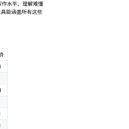
写作水平、理解难懂
工具能涵盖所有这些
价
月
月
月
月
月