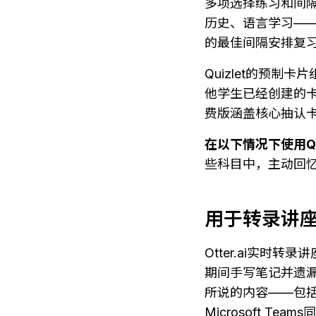
多项选择练习和间
历史、语言学习——
的最佳间隔安排复
Quizlet的预
他学生已经创建的
费版涵盖核心抽认卡
在以下情况下使用Qui
些科目中，主动回
用于转录讲
Otter.ai实
期间手写笔记并遗漏
所说的内容——包括时
Microsoft Te