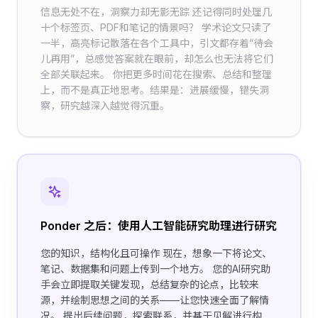
信息无处不在，洞察力却无影无踪 还记得同时处理几
十个标签页、PDF和笔记的情景吗？ 学术论文只读了
一半，高亮标记散落在各个工具中，引文都存着“待会
儿再用”，总感觉答案就在眼前，却怎么也无法将它们
全部关联起来。 你把更多时间花在搜索、总结和整理
上，而不是真正地思考。结果是：进展缓慢，错失洞
察，研究越深入越觉得沉重。
Ponder 之后：使用人工智能研究助理进行研究
您的知识，结构化且可操作 现在，想象一下将论文、
笔记、数据集和问题上传到一个地方。 您的AI研究助
手会立即提取关键发现，总结复杂的论点，比较来
源，并绘制思想之间的关系——让您快速全面了解情
况。 提出后续问题，探索联系，并基于见解进行构