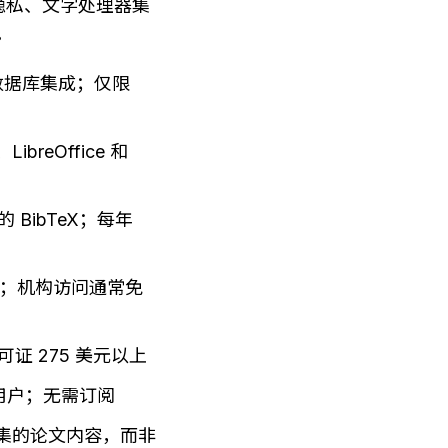
隐私、文字处理器集
。
数据库集成；仅限 
eOffice 和 
 BibTeX；每年 
擎；机构访问通常免
证 275 美元以上
X 用户；无需订阅
收集的论文内容，而非