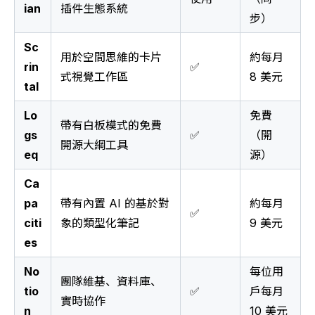
ian
插件生態系統
步）
Sc
用於空間思維的卡片
約每月
rin
✅
式視覺工作區
8 美元
tal
Lo
免費
帶有白板模式的免費
gs
✅
（開
開源大綱工具
eq
源）
Ca
pa
帶有內置 AI 的基於對
約每月
✅
citi
象的類型化筆記
9 美元
es
No
每位用
團隊維基、資料庫、
tio
✅
戶每月
實時協作
n
10 美元