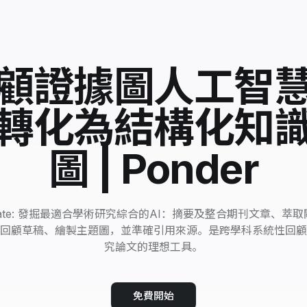
顧證據圖人工智
轉化為結構化知
圖 | Ponder
translate: 發掘最適合學術研究綜合的AI：摘要及整合期刊文章、
回顧草稿、繪製主題圖，並準確引用來源。是跨學科系統性回顧
究論文的理想工具。
免費開始