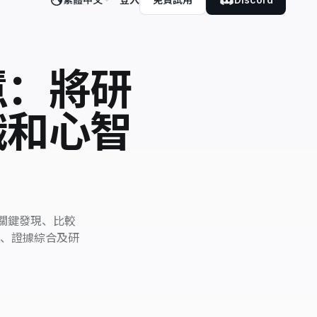
慧：將研
識和心智
萃取關鍵發現、比較
、證據綜合及研