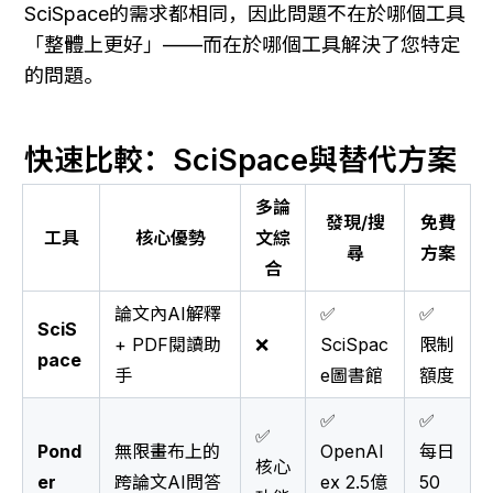
SciSpace的需求都相同，因此問題不在於哪個工具
「整體上更好」——而在於哪個工具解決了您特定
的問題。
快速比較：SciSpace與替代方案
多論
發現/搜
免費
工具
核心優勢
文綜
尋
方案
合
論文內AI解釋
✅
✅
SciS
+ PDF閱讀助
❌
SciSpac
限制
pace
手
e圖書館
額度
✅
✅
✅
Pond
無限畫布上的
OpenAl
每日
核心
er
跨論文AI問答
ex 2.5億
50