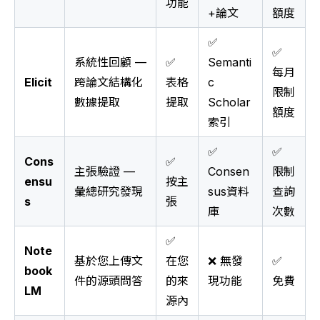
功能
+論文
額度
✅
✅
系統性回顧 —
✅
Semanti
每月
Elicit
跨論文結構化
表格
c
限制
數據提取
提取
Scholar
額度
索引
✅
✅
Cons
✅
主張驗證 —
Consen
限制
ensu
按主
彙總研究發現
sus資料
查詢
s
張
庫
次數
✅
Note
基於您上傳文
在您
❌ 無發
✅
book
件的源頭問答
的來
現功能
免費
LM
源內