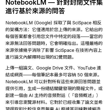
NotebookLM — 針對封閉文件集
進行基於來源的問答
NotebookLM (Google) 採取了與 SciSpace 相反
的架構方法：它僅適用於您上傳的來源。它給出的
每個答案都會引用您文件中特定的段落——當您的
來源無法回答問題時，它會明確指出。這種嚴格的
來源依據幾乎消除了影響 SciSpace 在技術內容上
進行論文內解釋時出現的幻覺問題。
上傳一組論文、Google Drive 文件、YouTube 連
結或網頁——每個筆記本最多可容納 50 個來源。
NotebookLM 可以針對所有這些來源回答問題並
提供引用，生成一份總結關鍵發現的簡報文件，或
創建一個由 AI 主持的音頻對話（「音頻概述」）
來引導您瀏覽源材料。它對於已經收集了論文並希
望提取和比較信息而無需 AI 根據其訓練數據編造