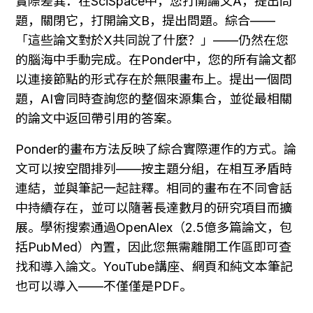
實際差異：在SciSpace中，您打開論文A，提出問
題，關閉它，打開論文B，提出問題。綜合——
「這些論文對於X共同說了什麼？」——仍然在您
的腦海中手動完成。在Ponder中，您的所有論文都
以連接節點的形式存在於無限畫布上。提出一個問
題，AI會同時查詢您的整個來源集合，並從最相關
的論文中返回帶引用的答案。
Ponder的畫布方法反映了綜合實際運作的方式。論
文可以按空間排列——按主題分組，在相互矛盾時
連結，並與筆記一起註釋。相同的畫布在不同會話
中持續存在，並可以隨著長達數月的研究項目而擴
展。學術搜索通過OpenAlex（2.5億多篇論文，包
括PubMed）內置，因此您無需離開工作區即可查
找和導入論文。YouTube講座、網頁和純文本筆記
也可以導入——不僅僅是PDF。