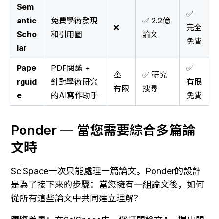
Sem
✅
antic
免費學術發現
✅ 2.2億
❌
完全
Scho
和引用圖
論文
免費
lar
Pape
PDF閱讀 +
✅
⚠️
✅ 研究
rguid
針對學術研究
有限
有限
搜尋
e
的AI寫作助手
免費
Ponder — 當您需要綜合多篇論
文時
SciSpace一次只能處理一篇論文。Ponder的設計
是為了接下來的步驟：當您擁有一組論文後，如何
從所有這些論文中共同建立理解？