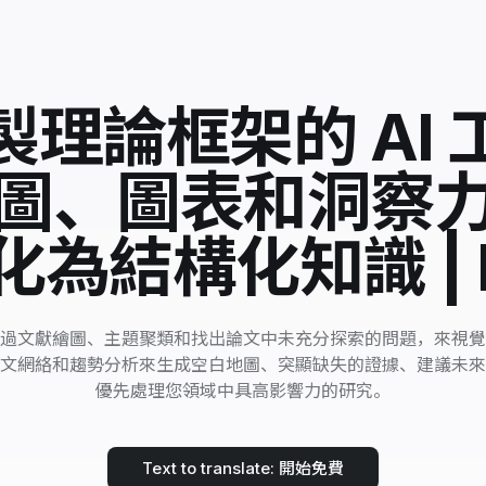
製理論框架的 AI 
圖、圖表和洞察
為結構化知識 | P
過文獻繪圖、主題聚類和找出論文中未充分探索的問題，來視覺
文網絡和趨勢分析來生成空白地圖、突顯缺失的證據、建議未來
優先處理您領域中具高影響力的研究。
Text to translate: 開始免費